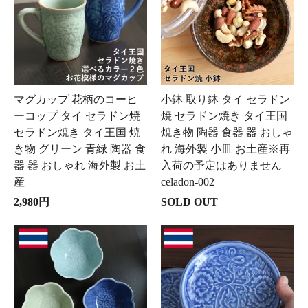
マグカップ 花柄のコーヒ
小鉢 取り鉢 タイ セラドン
ーコップ タイ セラドン焼
焼 セラドン焼き タイ王国
セラドン焼き タイ王国 焼
焼き物 陶器 食器 器 おしゃ
き物 グリーン 青緑 陶器 食
れ 海外製 小皿 お土産※再
器 器 おしゃれ 海外製 お土
入荷の予定はありません
産
celadon-002
2,980円
SOLD OUT