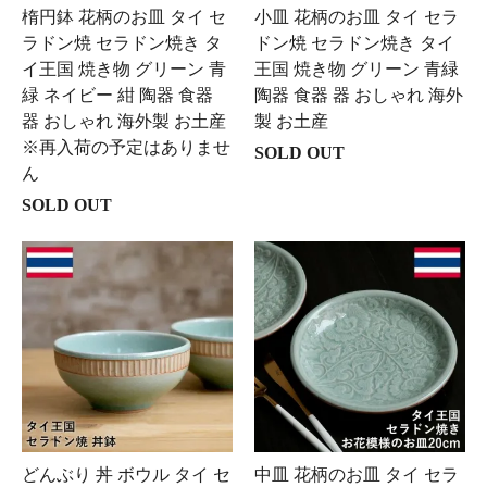
楕円鉢 花柄のお皿 タイ セ
小皿 花柄のお皿 タイ セラ
ラドン焼 セラドン焼き タ
ドン焼 セラドン焼き タイ
イ王国 焼き物 グリーン 青
王国 焼き物 グリーン 青緑
緑 ネイビー 紺 陶器 食器
陶器 食器 器 おしゃれ 海外
器 おしゃれ 海外製 お土産
製 お土産
※再入荷の予定はありませ
SOLD OUT
ん
SOLD OUT
どんぶり 丼 ボウル タイ セ
中皿 花柄のお皿 タイ セラ