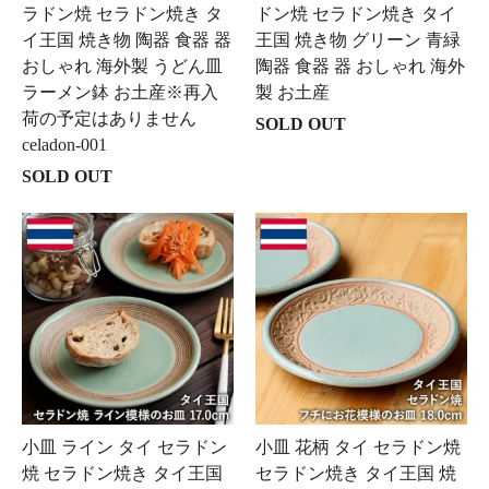
ラドン焼 セラドン焼き タ
ドン焼 セラドン焼き タイ
イ王国 焼き物 陶器 食器 器
王国 焼き物 グリーン 青緑
おしゃれ 海外製 うどん皿
陶器 食器 器 おしゃれ 海外
ラーメン鉢 お土産※再入
製 お土産
荷の予定はありません
SOLD OUT
celadon-001
SOLD OUT
小皿 ライン タイ セラドン
小皿 花柄 タイ セラドン焼
焼 セラドン焼き タイ王国
セラドン焼き タイ王国 焼