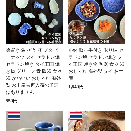
箸置き 象 ぞう 豚 ブタ ピ
小鉢 取っ手付き 取り鉢 セ
ーナッツ タイ セラドン焼
ラドン焼 セラドン焼き タ
セラドン焼き タイ王国 焼
イ王国 焼き物 陶器 食器 器
き物 グリーン 青 陶器 食器
おしゃれ 海外製 タイ お土
器 かわいい おしゃれ 海外
産
製 お土産※再入荷の予定
1,540円
はありません
550円