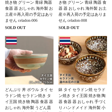
焼き物 グリーン 青緑 陶器
き物 グリーン 青緑 陶器 食
食器 器 おしゃれ 海外製 お
器 器 おしゃれ 海外製 お土
土産※再入荷の予定はあり
産※再入荷の予定はありま
ません celadon-006
せん celadon-008
SOLD OUT
SOLD OUT
どんぶり 丼 ボウル タイ セ
鉢 タイ セラドン焼 セラド
ラドン焼 セラドン焼き タ
ン焼き タイ王国 焼き物 陶
イ王国 焼き物 陶器 食器 器
器 食器 器 おしゃれ 手づく
おしゃれ 海外製 うどん皿
り ハンドメイド 海外製 小