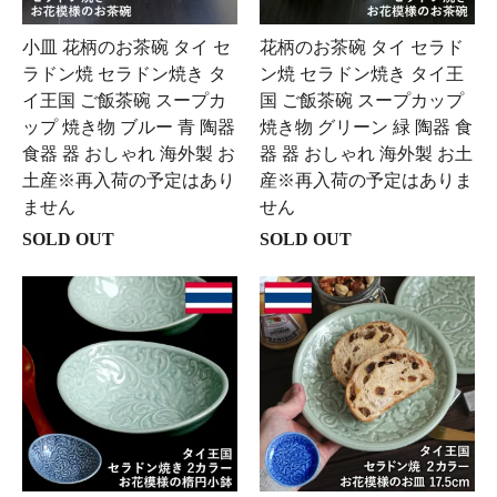
小皿 花柄のお茶碗 タイ セ
花柄のお茶碗 タイ セラド
ラドン焼 セラドン焼き タ
ン焼 セラドン焼き タイ王
イ王国 ご飯茶碗 スープカ
国 ご飯茶碗 スープカップ
ップ 焼き物 ブルー 青 陶器
焼き物 グリーン 緑 陶器 食
食器 器 おしゃれ 海外製 お
器 器 おしゃれ 海外製 お土
土産※再入荷の予定はあり
産※再入荷の予定はありま
ません
せん
SOLD OUT
SOLD OUT