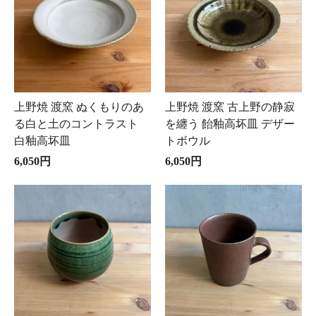
上野焼 渡窯 ぬくもりのあ
上野焼 渡窯 古上野の静寂
る白と土のコントラスト
を纏う 飴釉高坏皿 デザー
白釉高坏皿
トボウル
6,050円
6,050円