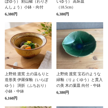
ぼゆう） 割山椒（わりざ
いゆう） 高坏皿
んしょう）小鉢・向付
（18.5cm）
6,380円
6,380円
上野焼 渡窯 土の温もりと
上野焼 渡窯 宝石のような
造形美 伊羅保釉（いらぼ
緑釉（りょくゆう）と貫入
ゆう） 渕折（ふちおり）
の美 木の葉皿 向付・中鉢
小鉢・中鉢
6,380円
6,160円