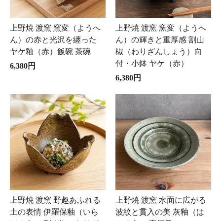
上野焼 渡窯 窯変（ようへ
上野焼 渡窯 窯変（ようへ
ん）の赤と光沢を纏った
ん）の輝きと重厚感 割山
ヤケ釉（赤）飯碗 茶碗
椒（わりざんしょう）向
付・小鉢 ヤケ（赤）
6,380円
6,380円
上野焼 渡窯 野趣あふれる
上野焼 渡窯 水面に広がる
土の表情 伊羅保釉（いら
波紋と貫入の美 灰釉（は