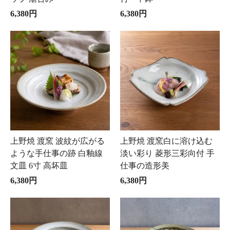
6,380円
6,380円
上野焼 渡窯 波紋が広がる
上野焼 渡窯白に溶け込む
ような手仕事の跡 白釉線
淡い彩り 菱形三彩向付 手
文皿 6寸 高坏皿
仕事の造形美
6,380円
6,380円