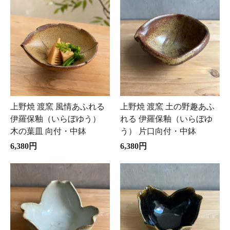
上野焼 渡窯 風情あふれる
上野焼 渡窯 土の野趣あふ
伊羅保釉（いらぼゆう）
れる 伊羅保釉（いらぼゆ
木の葉皿 向付・中鉢
う） 片口向付・中鉢
6,380円
6,380円