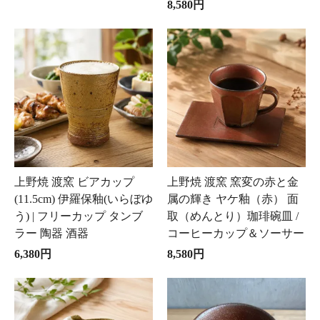
8,580円
上野焼 渡窯 ビアカップ
上野焼 渡窯 窯変の赤と金
(11.5cm) 伊羅保釉(いらぼゆ
属の輝き ヤケ釉（赤） 面
う) | フリーカップ タンブ
取（めんとり）珈琲碗皿 /
ラー 陶器 酒器
コーヒーカップ＆ソーサー
6,380円
8,580円