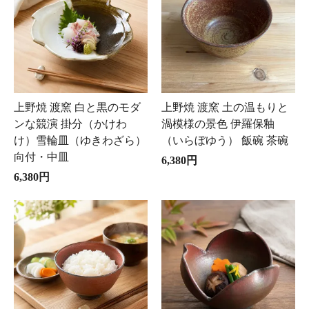
上野焼 渡窯 白と黒のモダ
上野焼 渡窯 土の温もりと
ンな競演 掛分（かけわ
渦模様の景色 伊羅保釉
け）雪輪皿（ゆきわざら）
（いらぼゆう） 飯碗 茶碗
向付・中皿
6,380円
6,380円