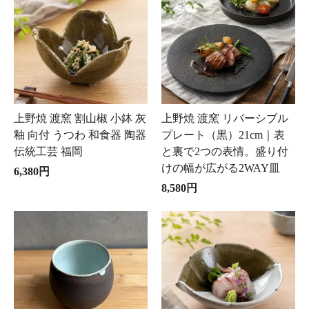
上野焼 渡窯 割山椒 小鉢 灰
上野焼 渡窯 リバーシブル
釉 向付 うつわ 和食器 陶器
プレート（黒）21cm｜表
伝統工芸 福岡
と裏で2つの表情。盛り付
けの幅が広がる2WAY皿
6,380円
8,580円