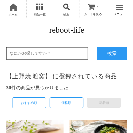
0
カートを見る
メニュー
ホーム
商品一覧
検索
reboot-life
検索
【上野焼 渡窯】 に登録されている商品
30
件の商品が見つかりました
おすすめ順
価格順
新着順