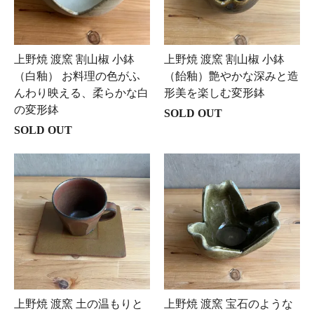
上野焼 渡窯 割山椒 小鉢
上野焼 渡窯 割山椒 小鉢
（白釉） お料理の色がふ
（飴釉）艶やかな深みと造
んわり映える、柔らかな白
形美を楽しむ変形鉢
の変形鉢
SOLD OUT
SOLD OUT
上野焼 渡窯 土の温もりと
上野焼 渡窯 宝石のような