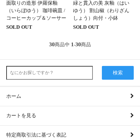
面取りの造形 伊羅保釉
緑と貫入の美 灰釉（はい
（いらぼゆう） 珈琲碗皿 /
ゆう） 割山椒（わりざん
コーヒーカップ＆ソーサー
しょう）向付・小鉢
SOLD OUT
SOLD OUT
30
1
30
商品中
-
商品
検索
ホーム
カートを見る
特定商取引法に基づく表記