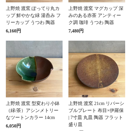
上野焼 渡窯 ぽってり丸カ
上野焼 渡窯 マグカップ 深
ップ 鮮やかな緑 湯呑み フ
みのある赤茶 アンティー
リーカップ うつわ 陶器
ク調 珈琲 うつわ 陶器
6,160円
7,480円
上野焼 渡窯 型変わり小鉢
上野焼 渡窯 21cm リバーシ
（緑/茶）アシンメトリー
ブルプレート 布目×伊羅保
なツートンカラー 14cm
| 7寸皿 丸皿 陶器 フラット
盛り皿
6,050円