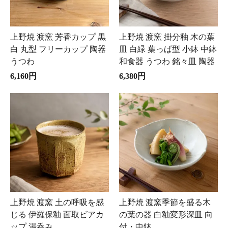
上野焼 渡窯 芳香カップ 黒
上野焼 渡窯 掛分釉 木の葉
白 丸型 フリーカップ 陶器
皿 白緑 葉っぱ型 小鉢 中鉢
うつわ
和食器 うつわ 銘々皿 陶器
6,160円
6,380円
上野焼 渡窯 土の呼吸を感
上野焼 渡窯季節を盛る木
じる 伊羅保釉 面取ビアカ
の葉の器 白釉変形深皿 向
ップ 湯呑み
付・中鉢