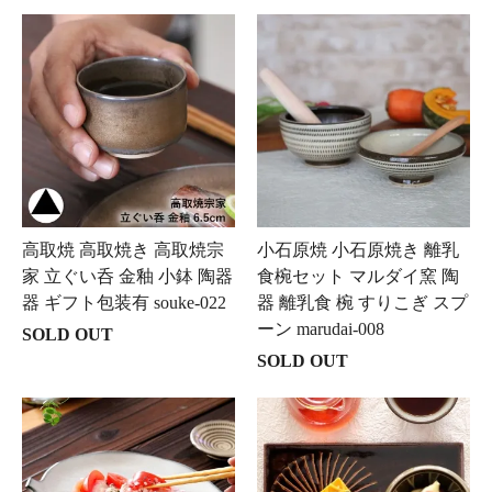
高取焼 高取焼き 高取焼宗
小石原焼 小石原焼き 離乳
家 立ぐい呑 金釉 小鉢 陶器
食椀セット マルダイ窯 陶
器 ギフト包装有 souke-022
器 離乳食 椀 すりこぎ スプ
ーン marudai-008
SOLD OUT
SOLD OUT