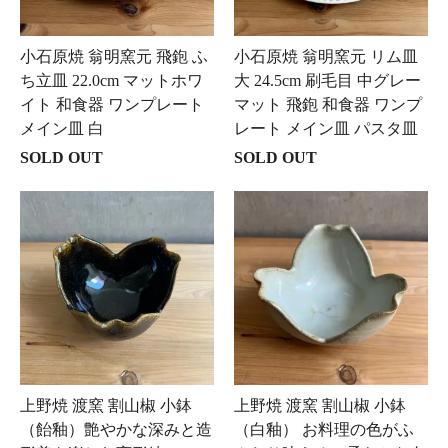
小石原焼 翁明窯元 飛鉋 ふ
小石原焼 翁明窯元 リム皿
ち立皿 22.0cm マットホワ
大 24.5cm 刷毛目 中グレー
イト 和食器 ワンプレート
マット 飛鉋 和食器 ワンプ
メイン皿 白
レート メイン皿 パスタ皿
SOLD OUT
SOLD OUT
上野焼 渡窯 割山椒 小鉢
上野焼 渡窯 割山椒 小鉢
（飴釉）艶やかな深みと造
（白釉） お料理の色がふ