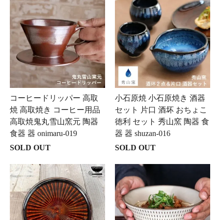
コーヒードリッパー 高取
小石原焼 小石原焼き 酒器
焼 高取焼き コーヒー用品
セット 片口 酒坏 おちょこ
高取焼鬼丸雪山窯元 陶器
徳利 セット 秀山窯 陶器 食
食器 器 onimaru-019
器 器 shuzan-016
SOLD OUT
SOLD OUT