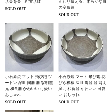
形美を楽しむ変形鉢
んわり映える、柔らかな白
の変形鉢
SOLD OUT
SOLD OUT
小石原焼 マット 飛び鉋 ツ
小石原焼 マット 飛び鉋 花
ートン 深皿 陶器 器 翁明窯
びら模様 深皿 陶器 器 翁明
元 和食器 かわいい 可愛い
窯元 和食器 かわいい 可愛
おしゃれ
い おしゃれ
SOLD OUT
SOLD OUT