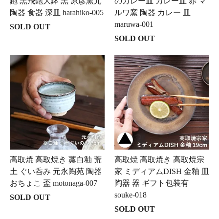
鉋 黒飛鉋大鉢 黒 原彦窯元
のカレー皿 カレー皿 赤 マ
陶器 食器 深皿 harahiko-005
ルワ窯 陶器 カレー 皿
maruwa-001
SOLD OUT
SOLD OUT
高取焼 高取焼き 藁白釉 荒
高取焼 高取焼き 高取焼宗
土 ぐい呑み 元永陶苑 陶器
家 ミディアムDISH 金釉 皿
おちょこ 盃 motonaga-007
陶器 器 ギフト包装有
souke-018
SOLD OUT
SOLD OUT