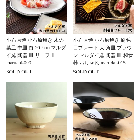
小石原焼 小石原焼き 木の
小石原焼 小石原焼き 刷毛
葉皿 中皿 白 26.2cm マルダ
目プレート 大 角皿 ブラウ
イ窯 陶器 皿 リーフ皿
ン マルダイ窯 陶器 皿 和食
marudai-009
器 おしゃれ marudai-015
SOLD OUT
SOLD OUT