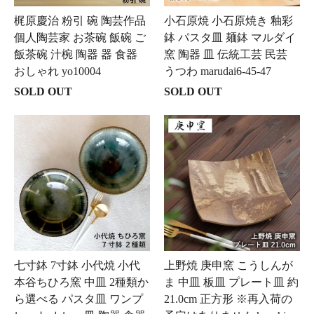
梶原慶治 粉引 碗 陶芸作品
小石原焼 小石原焼き 釉彩
個人陶芸家 お茶碗 飯碗 ご
鉢 パスタ皿 麺鉢 マルダイ
飯茶碗 汁椀 陶器 器 食器
窯 陶器 皿 伝統工芸 民芸
おしゃれ yo10004
うつわ marudai6-45-47
SOLD OUT
SOLD OUT
七寸鉢 7寸鉢 小代焼 小代
上野焼 庚申窯 こうしんが
本谷ちひろ窯 中皿 2種類か
ま 中皿 板皿 プレート皿 約
ら選べる パスタ皿 ワンプ
21.0cm 正方形 ※再入荷の