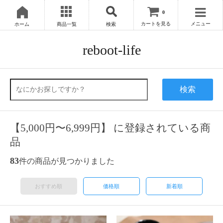
0
カートを見る
メニュー
ホーム
商品一覧
検索
reboot-life
検索
【5,000円〜6,999円】 に登録されている商
品
83
件の商品が見つかりました
おすすめ順
価格順
新着順