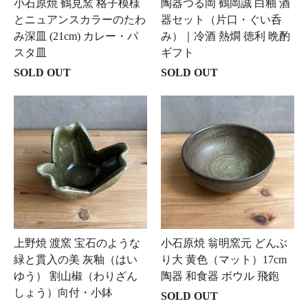
小石原焼 鶴見窯 格子模様
陶器つる岡 鶴岡誠 白釉 酒
とニュアンスカラーのたわ
器セット（片口・ぐい呑
み深皿 (21cm) カレー・パ
み）｜冷酒 熱燗 徳利 晩酌
スタ皿
ギフト
SOLD OUT
SOLD OUT
上野焼 渡窯 宝石のような
小石原焼 翁明窯元 どんぶ
緑と貫入の美 灰釉（はい
り大 黄色（マット）17cm
ゆう） 割山椒（わりざん
陶器 和食器 ボウル 飛鉋
しょう）向付・小鉢
SOLD OUT