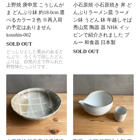
上野焼 庚申窯 こうしんが
小石原焼 小石原焼き 丼 ど
ま どんぶり鉢 約18.0cm 選
んぶりラーメン皿 ラーメ
べるカラー２色 ※再入荷
ン鉢 うどん 鉢 年越しそば
の予定はありません
秀山窯 陶器 器 NHK イッ
koushin-002
ピンで紹介されました ブ
ルー 和食器 日本製
SOLD OUT
SOLD OUT
どっしりとした重みのあるど
んぶり。ろくろで回したどん
ぶりは、自然の土で作られた
野性味たっぷりです。