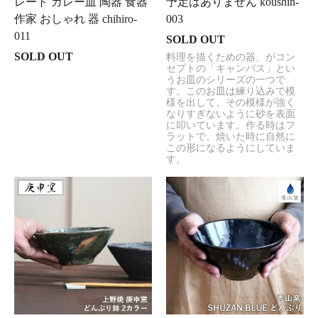
レート カレー皿 陶器 食器
予定はありません koushin-
作家 おしゃれ 器 chihiro-
003
011
SOLD OUT
SOLD OUT
料理を描くための器、がコン
セプトの「キャンバス」とい
うお皿のシリーズの一つで
す。このお皿は練り込みで模
様を出して、その模様が強く
なりすぎないように砂を表面
に叩いています。作る時はフ
ラットで、焼いた時に自然に
この形になるようにしていま
す。