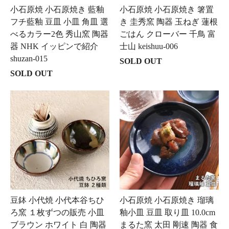
小石原焼 小石原焼き 藍釉
小石原焼 小石原焼き 箸置
フチ藍釉 豆皿 小皿 角皿 選
き 圭秀窯 陶器 玉ねぎ 蓮根
べるカラー2色 秀山窯 陶器
ごはん クローバー 千鳥 富
器 NHK イッピンで紹介
士山 keishuu-006
shuzan-015
SOLD OUT
SOLD OUT
豆鉢 小代焼 小代本谷ちひ
小石原焼 小石原焼き 瑠璃
ろ窯 １枚ずつの販売 小皿
釉小皿 豆皿 取り皿 10.0cm
ブラウン ホワイト 白 陶器
まるた窯 太田 剛速 陶器 食