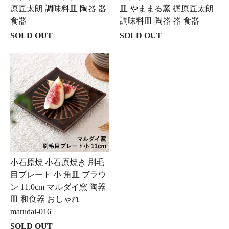
原匠太朗 調味料皿 陶器 器
皿 やままる窯 梶原匠太朗
食器
調味料皿 陶器 器 食器
SOLD OUT
SOLD OUT
小石原焼 小石原焼き 刷毛
目プレート 小 角皿 ブラウ
ン 11.0cm マルダイ窯 陶器
皿 和食器 おしゃれ
marudai-016
SOLD OUT