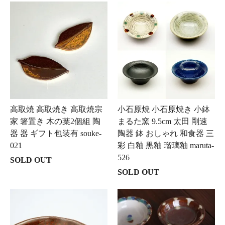
高取焼 高取焼き 高取焼宗
小石原焼 小石原焼き 小鉢
家 箸置き 木の葉2個組 陶
まるた窯 9.5cm 太田 剛速
器 器 ギフト包装有 souke-
陶器 鉢 おしゃれ 和食器 三
021
彩 白釉 黒釉 瑠璃釉 maruta-
526
SOLD OUT
SOLD OUT