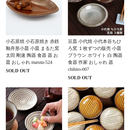
小石原焼 小石原焼き 赤鉄
豆皿 小代焼 小代本谷ちひ
釉舟形小皿 小皿 まるた窯
ろ窯 １枚ずつの販売 小皿
太田 剛速 陶器 食器 器 お
ブラウン ホワイト 白 陶器
皿 おしゃれ maruta-524
食器 作家 おしゃれ 器
chihiro-007
SOLD OUT
SOLD OUT