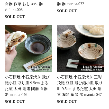
食器 作家 おしゃれ 器
器 器 maruta-032
chihiro-008
SOLD OUT
SOLD OUT
小石原焼 小石原焼き 飛び
小石原焼 小石原焼き 三彩
鉋小皿 取り皿 9.5cm まる
飛鉋 豆皿 飛び鉋小皿 取り
た窯 太田 剛速 陶器 食器
皿 9.5cm まるた窯 太田 剛
器 maruta-046
速 陶器 食器 器 maruta-047
SOLD OUT
SOLD OUT