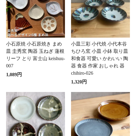
小石原焼 小石原焼き まめ
小皿三彩 小代焼 小代本谷
皿 圭秀窯 陶器 玉ねぎ 蓮根
ちひろ窯 小皿 小鉢 取り皿
リーフ とり 富士山 keishuu-
和食器 可愛い かわいい 陶
007
器 食器 作家 おしゃれ 器
chihiro-026
1,089円
1,320円