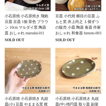
小石原焼 小石原焼き 飛鉋
豆皿 小代焼 櫛目の豆皿 ふ
豆皿 豆皿 1個 茶色 ブラウ
もと窯 井上尚之 １個ずつ
ン 10cm マルダイ窯 陶器
の販売 小皿 陶器 食器 作家
皿 おしゃれ marudai-011
おしゃれ 和食器 fumoto-003
SOLD OUT
SOLD OUT
小石原焼 小石原焼き 丸紋
小石原焼 小石原焼き 丸紋
皿(小) 豆皿 やままる窯 梶
皿(中) 楕円皿 取り皿 副菜