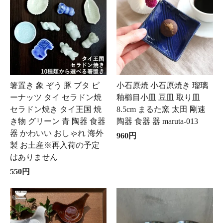
箸置き 象 ぞう 豚 ブタ ピ
小石原焼 小石原焼き 瑠璃
ーナッツ タイ セラドン焼
釉櫛目小皿 豆皿 取り皿
セラドン焼き タイ王国 焼
8.5cm まるた窯 太田 剛速
き物 グリーン 青 陶器 食器
陶器 食器 器 maruta-013
器 かわいい おしゃれ 海外
960円
製 お土産※再入荷の予定
はありません
550円