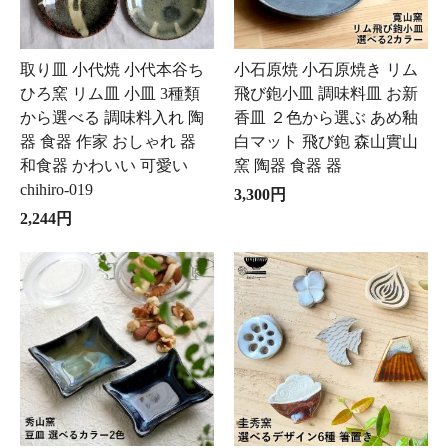
取り皿 小代焼 小代本谷ち
小石原焼 小石原焼き リム
ひろ窯 リム皿 小皿 3種類
飛び鉋小皿 調味料皿 お新
から選べる 調味料入れ 陶
香皿 ２色から選ぶ あめ釉
器 食器 作家 おしゃれ 器
白マット 飛び鉋 森山實山
和食器 かわいい 可愛い
窯 陶器 食器 器
chihiro-019
3,300円
2,244円