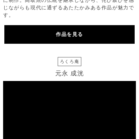
に制作。高取焼の伝統を継承しながら、侘び寂びを感
じながらも現代に通ずるあたたかみある作品が魅力で
す。
作品を見る
ろくろ庵
元永 成洸