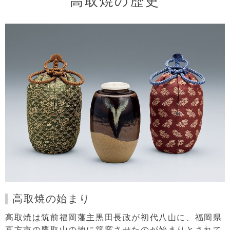
高取焼の歴史
高取焼の始まり
高取焼は筑前福岡藩主黒田長政が初代八山に、福岡県
直方市の鷹取山の地に築窯させたのが始まりとされて