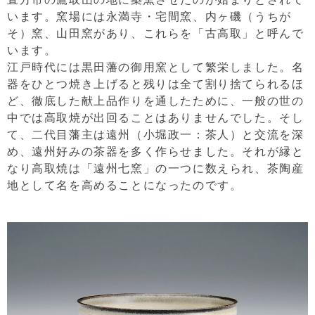
います。窯場には永満寺・宅間窯、内ヶ磯（うちが
そ）窯、山田窯があり、これらを「古高取」と呼んで
います。
江戸時代には黒田藩の御用窯として繁栄しました。名
器をひとつ焼き上げると残りは全て割り捨てられるほ
ど、徹底した献上品作りを通したために、一般の世の
中では高取焼が出回ることはありませんでした。そし
て、二代目藩主は遠州（小堀政一：茶人）と交流を深
め、遠州好みの茶器を多く作らせました。それが縁と
なり高取焼は「遠州七窯」の一つに数えられ、茶陶産
地として名を高めることになったのです。