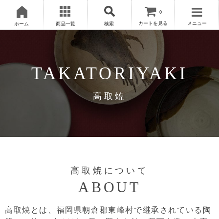
0
カートを見る
メニュー
ホーム
商品一覧
検索
TAKATORIYAKI
高取焼
高取焼について
ABOUT
高取焼とは、福岡県朝倉郡東峰村で継承されている陶