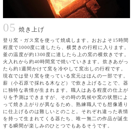
05
焼き上げ
登り窯・ガス窯を使って焼成します。おおよそ15時間
程度で1000度に達したら、横焚きの行程に入ります。
釜の温度が約1300度に達したら上の窯の横炊きです。
火入れから約40時間窯で焼いていきます。炊きあがっ
たら約1週間かけて窯を冷やして窯出しの行程です。
現在では登り窯を使っている窯元はほんの一部です。
薪（小石原で採れる木など）で炊き上げることで、器
に独特な表情が生まれます。職人はある程度の仕上が
りを予測はできますが、その時の気候や窯の状態によ
って焼き上がりが異なるため、熟練職人でも想像通り
に仕上げるのは難しいとのこと。それぞれ違った表情
を持って生まれてくる器たち、唯一無二の作品が誕生
する瞬間が楽しみのひとつでもあるそうです。