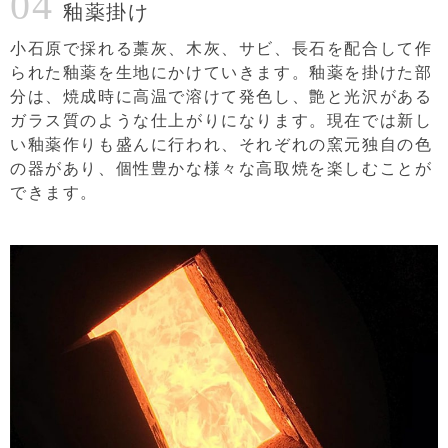
04
釉薬掛け
小石原で採れる藁灰、木灰、サビ、長石を配合して作
られた釉薬を生地にかけていきます。釉薬を掛けた部
分は、焼成時に高温で溶けて発色し、艶と光沢がある
ガラス質のような仕上がりになります。現在では新し
い釉薬作りも盛んに行われ、それぞれの窯元独自の色
の器があり、個性豊かな様々な高取焼を楽しむことが
できます。