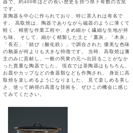
器で、約400年ほどの長い歴史を持つ県下有数の古窯
です。
茶陶器を中心に作られており、特に茶入れは有名で
す。
高取焼は、陶器でありながら磁器のように薄くて
軽く、精密な作業工程や、きめ細かく繊細な生地が持
ち味。
そして、細かく精製した土と「藁灰」「木灰」
「長石」「錆び（酸化鉄）」で調合された
優美な色味
の釉薬が何よりも大きな特徴です。
当時、高取焼は藩
主のみに貢献し、一般の民衆の元へ出回ることがなか
った貴重な陶器でした。
現在では茶陶器はもちろん、
お皿やカップなどの食器類なども作陶され、
身近に高
取焼を楽しめるようになりました。
見て楽しめる美し
さ、使って納得の高度な技術を、ぜひこの機会に感じ
てみてください。