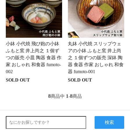
小鉢 小代焼 飛び鉋の小鉢
丸鉢 小代焼 スリップウェ
ふもと窯 井上尚之 １個ず
アの小鉢 ふもと窯 井上尚
つの販売 小皿 陶器 食器 作
之 １個ずつの販売 深鉢 陶
家 おしゃれ 和食器 fumoto-
器 食器 作家 おしゃれ 和食
002
器 fumoto-001
SOLD OUT
SOLD OUT
8
1
8
商品中
-
商品
検索