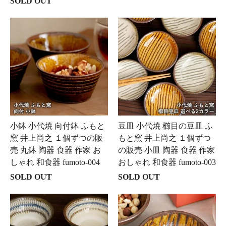
SOLD OUT
小鉢 小代焼 向付鉢 ふもと
豆皿 小代焼 櫛目の豆皿 ふ
窯 井上尚之 １個ずつの販
もと窯 井上尚之 １個ずつ
売 丸鉢 陶器 食器 作家 お
の販売 小皿 陶器 食器 作家
しゃれ 和食器 fumoto-004
おしゃれ 和食器 fumoto-003
SOLD OUT
SOLD OUT