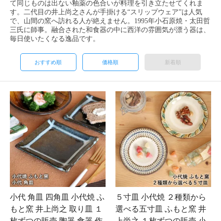
て同じものは出ない釉薬の色合いが料理を引き立たせてくれま
す。二代目の井上尚之さんが手掛ける“スリップウェア”は人気
で、山間の窯へ訪れる人が絶えません。1995年小石原焼・太田哲
三氏に師事。融合された和食器の中に西洋の雰囲気が漂う器は、
毎日使いたくなる逸品です。
おすすめ順
価格順
新着順
小代 角皿 四角皿 小代焼 ふ
５寸皿 小代焼 ２種類から
もと窯 井上尚之 取り皿 １
選べる五寸皿 ふもと窯 井
枚ずつの販売 陶器 食器 作
上尚之 １枚ずつの販売 小