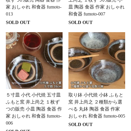
家 おしゃれ 和食器 fumoto-
皿 陶器 食器 作家 おしゃれ
013
和食器 fumoto-007
SOLD OUT
SOLD OUT
５寸皿 小代 小代焼 五寸皿
取り鉢 小代焼 小鉢 ふもと
ふもと窯 井上尚之 １枚ず
窯 井上尚之 ２種類から選
つの販売 小皿 陶器 食器 作
べる 丸鉢 陶器 食器 作家
家 おしゃれ 和食器 fumoto-
おしゃれ 和食器 fumoto-005
006
SOLD OUT