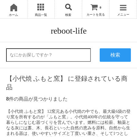
0
カートを見る
メニュー
ホーム
商品一覧
検索
reboot-life
検索
【小代焼 ふもと窯】 に登録されている商
品
8
件の商品が見つかりました
【小代焼 ふもと窯】 12窯元ある小代焼の中でも、最大級6袋の登
り窯を所有するのが「ふもと窯」。小代焼400年の伝統を守って
暮らしになじむ器づくりを営んでいます。燃料には松薪、釉薬と
なる灰には藁、木、長石といった自然の恵みを原料。自然から生
まれる器は、使いやすいサイズと丁度いい重さ、そして1つとし