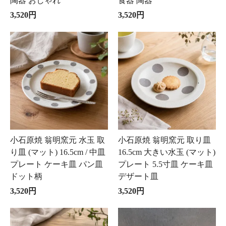
陶器 おしゃれ
食器 陶器
3,520円
3,520円
小石原焼 翁明窯元 水玉 取
小石原焼 翁明窯元 取り皿
り皿 (マット) 16.5cm / 中皿
16.5cm 大きい水玉 (マット)
プレート ケーキ皿 パン皿
プレート 5.5寸皿 ケーキ皿
ドット柄
デザート皿
3,520円
3,520円