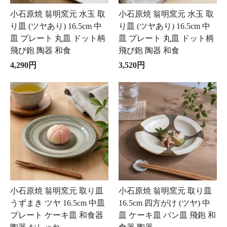
小石原焼 翁明窯元 水玉 取
小石原焼 翁明窯元 水玉 取
り皿 (ツヤあり) 16.5cm 中
り皿 (ツヤあり) 16.5cm 中
皿 プレート 丸皿 ドット柄
皿 プレート 丸皿 ドット柄
飛び鉋 陶器 和食
飛び鉋 陶器 和食
4,290円
3,520円
小石原焼 翁明窯元 取り皿
小石原焼 翁明窯元 取り皿
うずまき ツヤ 16.5cm 中皿
16.5cm 四方がけ (ツヤ) 中
プレート ケーキ皿 和食器
皿 ケーキ皿 パン皿 飛鉋 和