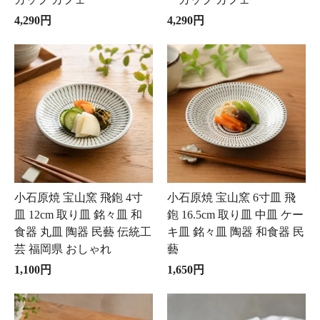
4,290円
4,290円
小石原焼 宝山窯 飛鉋 4寸
小石原焼 宝山窯 6寸皿 飛
皿 12cm 取り皿 銘々皿 和
鉋 16.5cm 取り皿 中皿 ケー
食器 丸皿 陶器 民藝 伝統工
キ皿 銘々皿 陶器 和食器 民
芸 福岡県 おしゃれ
藝
1,100円
1,650円