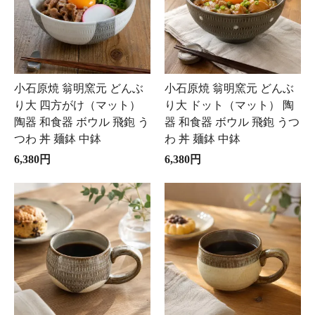
小石原焼 翁明窯元 どんぶ
小石原焼 翁明窯元 どんぶ
り大 四方がけ（マット）
り大 ドット（マット） 陶
陶器 和食器 ボウル 飛鉋 う
器 和食器 ボウル 飛鉋 うつ
つわ 丼 麺鉢 中鉢
わ 丼 麺鉢 中鉢
6,380円
6,380円