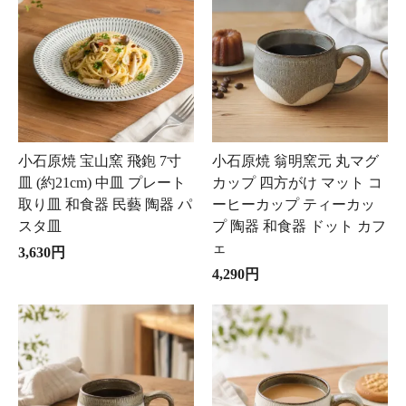
小石原焼 宝山窯 飛鉋 7寸
小石原焼 翁明窯元 丸マグ
皿 (約21cm) 中皿 プレート
カップ 四方がけ マット コ
取り皿 和食器 民藝 陶器 パ
ーヒーカップ ティーカッ
スタ皿
プ 陶器 和食器 ドット カフ
ェ
3,630円
4,290円