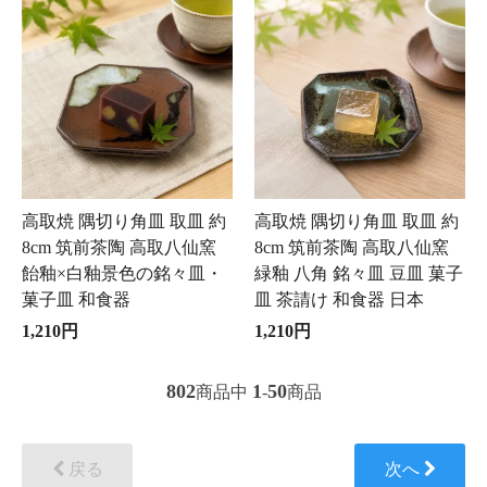
高取焼 隅切り角皿 取皿 約
高取焼 隅切り角皿 取皿 約
8cm 筑前茶陶 高取八仙窯
8cm 筑前茶陶 高取八仙窯
飴釉×白釉景色の銘々皿・
緑釉 八角 銘々皿 豆皿 菓子
菓子皿 和食器
皿 茶請け 和食器 日本
1,210円
1,210円
802
1
50
商品中
-
商品
戻る
次へ