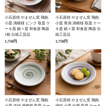
小石原焼 やまぜん窯 飛鉋
小石原焼 やまぜん窯 飛鉋
小皿 渦模様 ピンク 取皿 ケ
小皿 青渦 渦模様 取皿 ケー
ーキ皿 銘々皿 和食器 陶器
キ皿 銘々皿 和食器 陶器 伝
1枚 伝統工芸品
統工芸品
1,750円
1,750円
小石原焼 やまぜん窯 飛鉋
小石原焼 やまぜん窯 飛鉋
小皿 淡緑 渦模様 取皿 ケー
渦紋 小皿 白紫 取皿 ケーキ