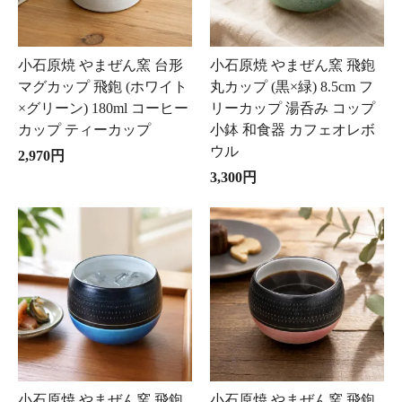
小石原焼 やまぜん窯 台形
小石原焼 やまぜん窯 飛鉋
マグカップ 飛鉋 (ホワイト
丸カップ (黒×緑) 8.5cm フ
×グリーン) 180ml コーヒー
リーカップ 湯呑み コップ
カップ ティーカップ
小鉢 和食器 カフェオレボ
ウル
2,970円
3,300円
小石原焼 やまぜん窯 飛鉋
小石原焼 やまぜん窯 飛鉋