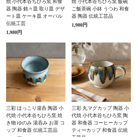
焼 小代本谷ちひろ窯 和食
焼 小代本谷ちひろ窯 飯碗
器 陶器 銘々皿 取り皿 デザ
ご飯茶碗 小鉢 うつわ 和食
ート皿 ケーキ皿 オーバル
器 陶器 伝統工芸品
伝統工芸
1,980円
1,980円
三彩 ほっこり湯呑 陶器 小
三彩 丸マグカップ 陶器 小
代焼 小代本谷ちひろ窯 焼
代焼 小代本谷ちひろ窯 陶
き物 ゆのみ 湯呑み お茶 コ
器 和食器 コーヒーカップ
ップ 和食器 伝統工芸品
ティーカップ 和食器 伝統