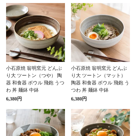
小石原焼 翁明窯元 どんぶ
小石原焼 翁明窯元 どんぶ
り大 ツートン（つや） 陶
り大 ツートン（マット）
器 和食器 ボウル 飛鉋 うつ
陶器 和食器 ボウル 飛鉋 う
わ 丼 麺鉢 中鉢
つわ 丼 麺鉢 中鉢
6,380円
6,380円