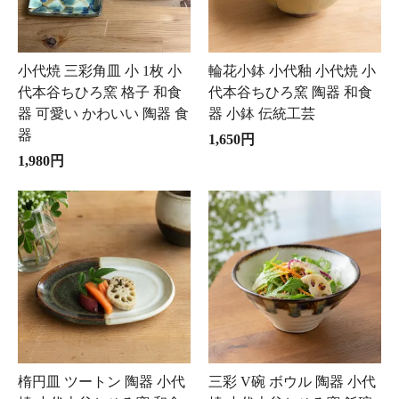
小代焼 三彩角皿 小 1枚 小
輪花小鉢 小代釉 小代焼 小
代本谷ちひろ窯 格子 和食
代本谷ちひろ窯 陶器 和食
器 可愛い かわいい 陶器 食
器 小鉢 伝統工芸
器
1,650円
1,980円
楕円皿 ツートン 陶器 小代
三彩 V碗 ボウル 陶器 小代