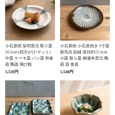
小石原焼 翁明窯元 取り皿
小石原焼 小石原焼き 5寸皿
16.5cm (四方がけ/マット)
刷毛目 飴縁 直径約15.5cm
中皿 ケーキ皿 パン皿 和食
小皿 取り皿 柳瀬本窯元 陶
器 陶器 飛び鉋
器 器 食器
3,520円
1,540円