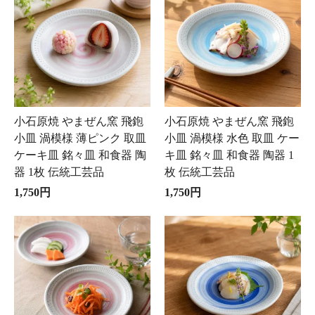
小石原焼 やまぜん窯 飛鉋
小石原焼 やまぜん窯 飛鉋
小皿 渦模様 薄ピンク 取皿
小皿 渦模様 水色 取皿 ケー
ケーキ皿 銘々皿 和食器 陶
キ皿 銘々皿 和食器 陶器 1
器 1枚 伝統工芸品
枚 伝統工芸品
1,750円
1,750円