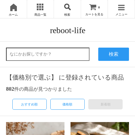
0
カートを見る
メニュー
ホーム
商品一覧
検索
reboot-life
検索
【価格別で選ぶ】 に登録されている商品
802
件の商品が見つかりました
おすすめ順
価格順
新着順