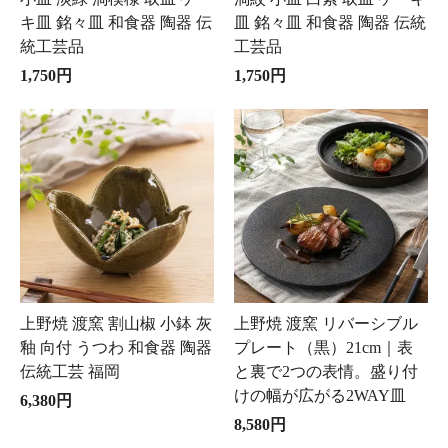
キ皿 銘々皿 和食器 陶器 伝
皿 銘々皿 和食器 陶器 伝統
統工芸品
工芸品
1,750円
1,750円
上野焼 渡窯 割山椒 小鉢 灰
上野焼 渡窯 リバーシブル
釉 向付 うつわ 和食器 陶器
プレート（黒）21cm｜表
伝統工芸 福岡
と裏で2つの表情。盛り付
けの幅が広がる2WAY皿
6,380円
8,580円