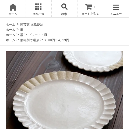
0
カートを見る
メニュー
ホーム
商品一覧
検索
>
ホーム
陶芸家 梶原慶治
>
ホーム
器
>
>
ホーム
器
プレート・皿
>
>
ホーム
価格別で選ぶ
3,000円〜4,999円