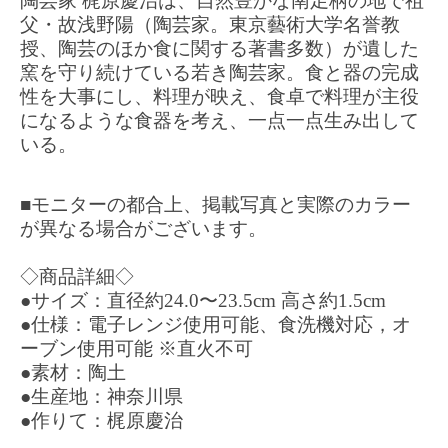
陶芸家 梶原慶治は、自然豊かな南足柄の地で祖
父・故浅野陽（陶芸家。東京藝術大学名誉教
授、陶芸のほか食に関する著書多数）が遺した
窯を守り続けている若き陶芸家。食と器の完成
性を大事にし、料理が映え、食卓で料理が主役
になるような食器を考え、一点一点生み出して
いる。
■モニターの都合上、掲載写真と実際のカラー
が異なる場合がございます。
◇商品詳細◇
●サイズ：直径約24.0〜23.5cm 高さ約1.5cm
●仕様：電子レンジ使用可能、食洗機対応，オ
ーブン使用可能 ※直火不可
●素材：陶土
●生産地：神奈川県
●作りて：梶原慶治