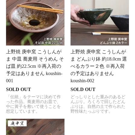
上野焼 庚申窯 こうしんが
上野焼 庚申窯 こうしんが
ま 中皿 蕎麦用 そうめん そ
ま どんぶり鉢 約18.0cm 選
ば皿 約22.5cm ※再入荷の
べるカラー２色 ※再入荷
予定はありません koushin-
の予定はありません
001
koushin-002
SOLD OUT
SOLD OUT
「伝統」をテーマに決めて作
どっしりとした重みのあるど
った作品。蕎麦用のお皿で、
んぶり。ろくろで回したどん
中に簀子を敷いて使うことを
ぶりは、自然の土で作られた
想定しています。
野性味たっぷりです。