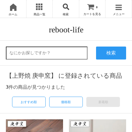
0
カートを見る
メニュー
ホーム
商品一覧
検索
reboot-life
検索
【上野焼 庚申窯】 に登録されている商品
3
件の商品が見つかりました
おすすめ順
価格順
新着順