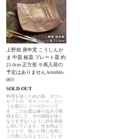
上野焼 庚申窯 こうしんが
ま 中皿 板皿 プレート皿 約
21.0cm 正方形 ※再入荷の
予定はありません koushin-
003
SOLD OUT
料理を描くための器、がコン
セプトの「キャンバス」とい
うお皿のシリーズの一つで
す。このお皿は練り込みで模
様を出して、その模様が強く
なりすぎないように砂を表面
に叩いています。作る時はフ
ラットで、焼いた時に自然に
この形になるようにしていま