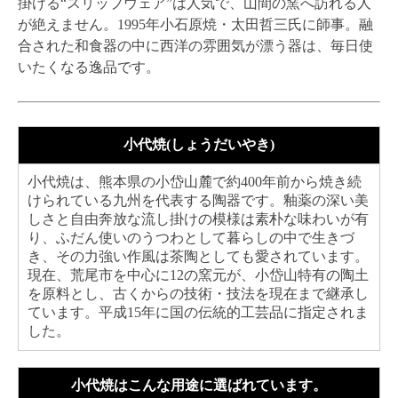
掛ける“スリップウェア”は人気で、山間の窯へ訪れる人
が絶えません。1995年小石原焼・太田哲三氏に師事。融
合された和食器の中に西洋の雰囲気が漂う器は、毎日使
いたくなる逸品です。
小代焼(しょうだいやき)
小代焼は、熊本県の小岱山麓で約400年前から焼き続
けられている九州を代表する陶器です。釉薬の深い美
しさと自由奔放な流し掛けの模様は素朴な味わいが有
り、ふだん使いのうつわとして暮らしの中で生きづ
き、その力強い作風は茶陶としても愛されています。
現在、荒尾市を中心に12の窯元が、小岱山特有の陶土
を原料とし、古くからの技術・技法を現在まで継承し
ています。平成15年に国の伝統的工芸品に指定されま
した。
小代焼はこんな用途に選ばれています。