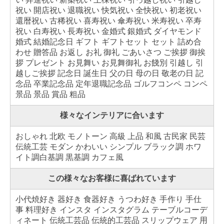
祝い 開店祝い 退職祝い 快気祝い 全快祝い 初老祝い
還暦祝い 古稀祝い 喜寿祝い 傘寿祝い 米寿祝い 卒寿
祝い 白寿祝い 長寿祝い 金婚式 銀婚式 ダイヤモンド
婚式 結婚記念日 ギフト ギフトセット セット 詰め合
わせ 贈答品 お返し お礼 御礼 ごあいさつ ご挨拶 御挨
拶 プレゼント お見舞い お見舞御礼 お餞別 引越し 引
越しご挨拶 記念日 誕生日 父の日 母の日 敬老の日 記
念品 卒業記念品 定年退職記念品 ゴルフコンペ コンペ
景品 景品 賞品 粗品
様々なインテリアに合います
おしゃれ 北欧 モノトーン 高級 上品 和風 古民家 民芸
伝統工芸 モダン かわいい シンプル ブラック調 ホワ
イト調白基調 黒基調 カフェ風
この様々なお客様に喜ばれています
小代焼好き 器好き 食器好き うつわ好き 手作り 手仕
事 料理好き インスタ インスタグラム テーブルコーデ
ィネート 伝統工芸品 伝統的工芸品 スリップウェア 用