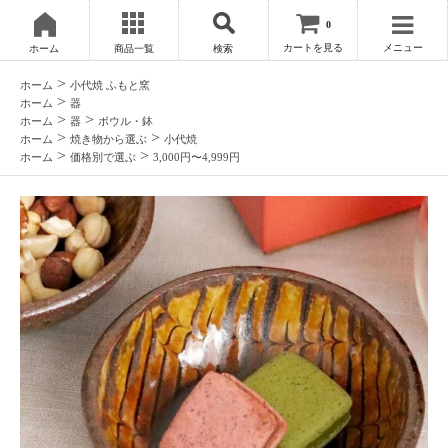
0
カートを見る
メニュー
ホーム
商品一覧
検索
>
ホーム
小代焼 ふもと窯
>
ホーム
器
>
>
ホーム
器
ボウル・鉢
>
>
ホーム
焼き物から選ぶ
小代焼
>
>
ホーム
価格別で選ぶ
3,000円〜4,999円