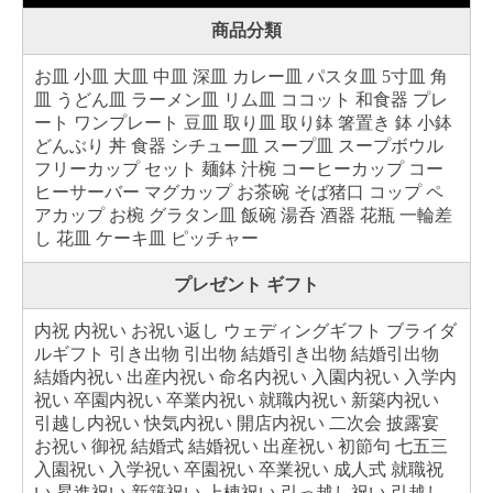
商品分類
お皿 小皿 大皿 中皿 深皿 カレー皿 パスタ皿 5寸皿 角
皿 うどん皿 ラーメン皿 リム皿 ココット 和食器 プレ
ート ワンプレート 豆皿 取り皿 取り鉢 箸置き 鉢 小鉢
どんぶり 丼 食器 シチュー皿 スープ皿 スープボウル
フリーカップ セット 麺鉢 汁椀 コーヒーカップ コー
ヒーサーバー マグカップ お茶碗 そば猪口 コップ ペ
アカップ お椀 グラタン皿 飯碗 湯呑 酒器 花瓶 一輪差
し 花皿 ケーキ皿 ピッチャー
プレゼント ギフト
内祝 内祝い お祝い返し ウェディングギフト ブライダ
ルギフト 引き出物 引出物 結婚引き出物 結婚引出物
結婚内祝い 出産内祝い 命名内祝い 入園内祝い 入学内
祝い 卒園内祝い 卒業内祝い 就職内祝い 新築内祝い
引越し内祝い 快気内祝い 開店内祝い 二次会 披露宴
お祝い 御祝 結婚式 結婚祝い 出産祝い 初節句 七五三
入園祝い 入学祝い 卒園祝い 卒業祝い 成人式 就職祝
い 昇進祝い 新築祝い 上棟祝い 引っ越し祝い 引越し