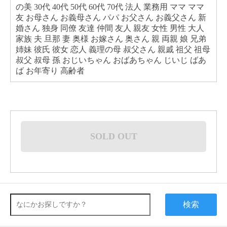
の美 30代 40代 50代 60代 70代 法人 業務用 ママ ママ
友 お母さん お義母さん パパ お父さん お義父さん 新
婚さん 独身 同僚 友達 仲間 友人 親友 女性 男性 大人
家族 夫 旦那 妻 奥様 お嫁さん 奥さん 親 両親 娘 兄弟
姉妹 彼氏 彼女 恋人 義理の母 叔父さん 親戚 祖父 祖母
叔父 叔母 孫 おじいちゃん おばあちゃん じいじ ばあ
ば お年寄り 高齢者
SOLD OUT
検索