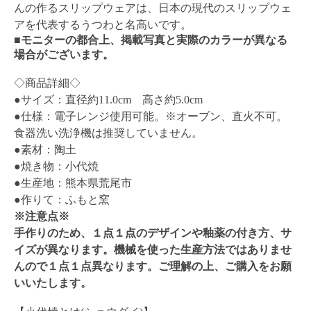
んの作るスリップウェアは、日本の現代のスリップウェ
アを代表するうつわと名高いです。
■モニターの都合上、掲載写真と実際のカラーが異なる
場合がございます。
◇商品詳細◇
●サイズ：直径約11.0cm 高さ約5.0cm
●仕様：電子レンジ使用可能。※オーブン、直火不可。
食器洗い洗浄機は推奨していません。
●素材：陶土
●焼き物：小代焼
●生産地：熊本県荒尾市
●作りて：ふもと窯
※注意点※
手作りのため、１点１点のデザインや釉薬の付き方、サ
イズが異なります。機械を使った生産方法ではありませ
んので１点１点異なります。ご理解の上、ご購入をお願
いいたします。