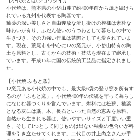
【小代焼とは(ショウダイ)】
小代焼は、熊本県の小岱山麓で約400年前から焼き続けら
れている九州を代表する陶器です。
釉薬の深い美しさと自由奔放な流し掛けの模様は素朴な
味わいが有り、ふだん使いのうつわとして暮らしの中で
生きづき、その力強い作風は茶陶としても愛されていま
す。現在、荒尾市を中心に12の窯元が、小岱山特有の陶
土を原料とし、古くからの技術・技法を現在まで継承し
ています。平成15年に国の伝統的工芸品に指定されまし
た。
【小代焼 ふもと窯】
12窯元ある小代焼の中でも、最大級6袋の登り窯を所有す
るのが「ふもと窯」。小代焼400年の伝統を守って暮らし
になじむ器づくりを営んでいます。燃料には松薪、釉薬
となる灰には藁、木、長石といった自然の恵みを原料。
自然から生まれる器は、使いやすいサイズと丁度いい重
さ、そして1つとして同じものは出ない釉薬の色合いが料
理を引き立たせてくれます。二代目の井上尚之さんが手