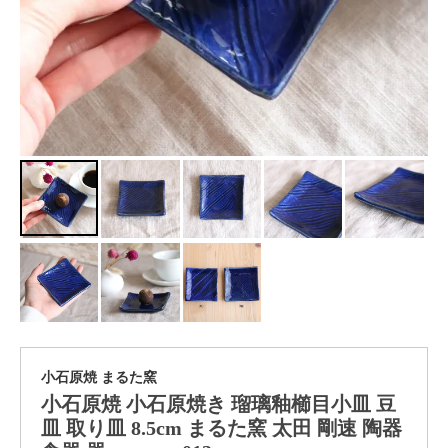
小石原焼 まるた窯
小石原焼 小石原焼き 瑠璃釉櫛目小皿 豆
皿 取り皿 8.5cm まるた窯 太田 剛速 陶器