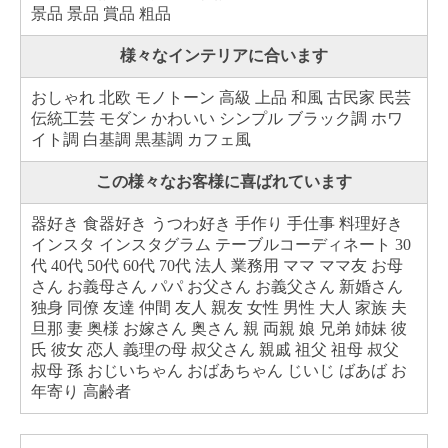
景品 景品 賞品 粗品
様々なインテリアに合います
おしゃれ 北欧 モノトーン 高級 上品 和風 古民家 民芸
伝統工芸 モダン かわいい シンプル ブラック調 ホワ
イト調 白基調 黒基調 カフェ風
この様々なお客様に喜ばれています
器好き 食器好き うつわ好き 手作り 手仕事 料理好き
インスタ インスタグラム テーブルコーディネート 30
代 40代 50代 60代 70代 法人 業務用 ママ ママ友 お母
さん お義母さん パパ お父さん お義父さん 新婚さん
独身 同僚 友達 仲間 友人 親友 女性 男性 大人 家族 夫
旦那 妻 奥様 お嫁さん 奥さん 親 両親 娘 兄弟 姉妹 彼
氏 彼女 恋人 義理の母 叔父さん 親戚 祖父 祖母 叔父
叔母 孫 おじいちゃん おばあちゃん じいじ ばあば お
年寄り 高齢者