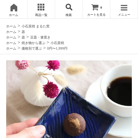
0
カートを見る
メニュー
ホーム
商品一覧
検索
>
ホーム
小石原焼 まるた窯
>
ホーム
器
>
>
ホーム
器
豆皿・箸置き
>
>
ホーム
焼き物から選ぶ
小石原焼
>
>
ホーム
価格別で選ぶ
0円〜1,999円