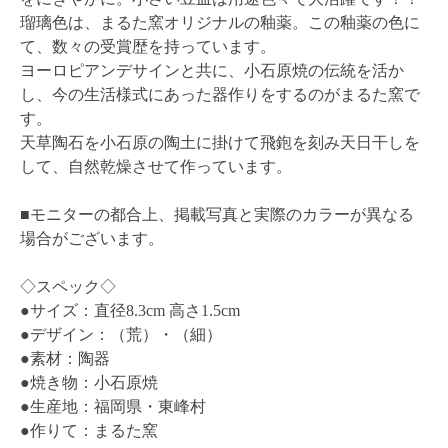
瑠璃色は、まるた窯オリジナルの釉薬。この釉薬の色に
て、数々の受賞歴を持っています。
ヨーロピアンデサインと共に、小石原焼の伝統を活か
し、今の生活様式にあった器作りをするのがまるた窯で
す。
天草陶石を小石原の陶土に掛けて飛鉋を刻み天日干しを
して、自然乾燥させて作っています。
■モニターの都合上、掲載写真と実際のカラーが異なる
場合がございます。
◇スペック◇
●サイズ：直径8.3cm 高さ1.5cm
●デザイン：（荒）・（細）
●素材：陶器
●焼き物：小石原焼
●生産地：福岡県・東峰村
●作りて：まるた窯