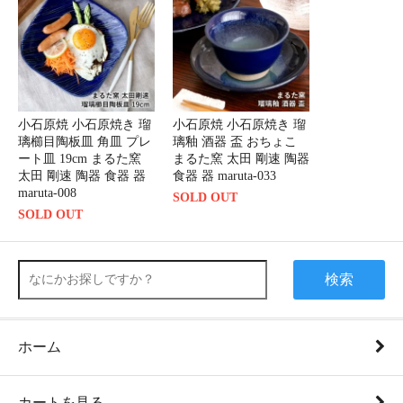
小石原焼 小石原焼き 瑠
小石原焼 小石原焼き 瑠
璃櫛目陶板皿 角皿 プレ
璃釉 酒器 盃 おちょこ
ート皿 19cm まるた窯
まるた窯 太田 剛速 陶器
太田 剛速 陶器 食器 器
食器 器 maruta-033
maruta-008
SOLD OUT
SOLD OUT
検索
ホーム
カートを見る