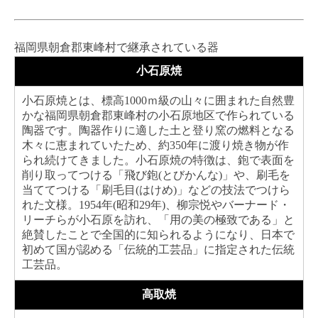
福岡県朝倉郡東峰村で継承されている器
小石原焼
小石原焼とは、標高1000ｍ級の山々に囲まれた自然豊
かな福岡県朝倉郡東峰村の小石原地区で作られている
陶器です。陶器作りに適した土と登り窯の燃料となる
木々に恵まれていたため、約350年に渡り焼き物が作
られ続けてきました。小石原焼の特徴は、鉋で表面を
削り取ってつける「飛び鉋(とびかんな)」や、刷毛を
当ててつける「刷毛目(はけめ)」などの技法でつけら
れた文様。1954年(昭和29年)、柳宗悦やバーナード・
リーチらが小石原を訪れ、「用の美の極致である」と
絶賛したことで全国的に知られるようになり、日本で
初めて国が認める「伝統的工芸品」に指定された伝統
工芸品。
高取焼