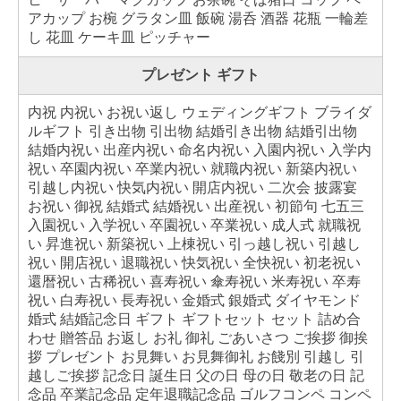
アカップ お椀 グラタン皿 飯碗 湯呑 酒器 花瓶 一輪差
し 花皿 ケーキ皿 ピッチャー
プレゼント ギフト
内祝 内祝い お祝い返し ウェディングギフト ブライダ
ルギフト 引き出物 引出物 結婚引き出物 結婚引出物
結婚内祝い 出産内祝い 命名内祝い 入園内祝い 入学内
祝い 卒園内祝い 卒業内祝い 就職内祝い 新築内祝い
引越し内祝い 快気内祝い 開店内祝い 二次会 披露宴
お祝い 御祝 結婚式 結婚祝い 出産祝い 初節句 七五三
入園祝い 入学祝い 卒園祝い 卒業祝い 成人式 就職祝
い 昇進祝い 新築祝い 上棟祝い 引っ越し祝い 引越し
祝い 開店祝い 退職祝い 快気祝い 全快祝い 初老祝い
還暦祝い 古稀祝い 喜寿祝い 傘寿祝い 米寿祝い 卒寿
祝い 白寿祝い 長寿祝い 金婚式 銀婚式 ダイヤモンド
婚式 結婚記念日 ギフト ギフトセット セット 詰め合
わせ 贈答品 お返し お礼 御礼 ごあいさつ ご挨拶 御挨
拶 プレゼント お見舞い お見舞御礼 お餞別 引越し 引
越しご挨拶 記念日 誕生日 父の日 母の日 敬老の日 記
念品 卒業記念品 定年退職記念品 ゴルフコンペ コンペ