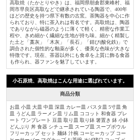
高取焼（たかとりやき）は、福岡県朝倉郡東峰村、福
岡市早良区高取などで継承されている陶器で、400年
ほどの歴史を持つ県下有数の古窯。茶陶器を中心に作
られており、特に茶入れは有名です。高取焼は、陶器
でありながら磁器のように薄くて軽く、精密な作業工
程や、きめ細かく繊細な生地が持ち味。細かく精製し
た土と「藁灰」「木灰」「長石」「錆び(酸化鉄)」で
調合された個性的な釉薬が多く、優美な色味が大きな
特徴です。現在、茶器以外にも食卓を上質に飾る食器
も作られ、器ファンを魅了しています。
小石原焼、高取焼はこんな用途に選ばれています。
商品分類
お皿 小皿 大皿 中皿 深皿 カレー皿 パスタ皿 5寸皿 角
皿 うどん皿 ラーメン皿 リム皿 ココット 和食器 プレ
ート ワンプレート 豆皿 取り皿 取り鉢 箸置き 鉢 小鉢
どんぶり 丼 食器 シチュー皿 スープ皿 スープボウル
フリーカップ セット 麺鉢 汁椀 コーヒーカップ コー
ヒーサーバー マグカップ お茶碗 そば猪口 コップ ペ