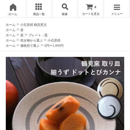
0
カートを見る
メニュー
ホーム
商品一覧
検索
>
ホーム
小石原焼 鶴見窯元
>
ホーム
器
>
>
ホーム
器
プレート・皿
>
>
ホーム
焼き物から選ぶ
小石原焼
>
>
ホーム
価格別で選ぶ
0円〜1,999円