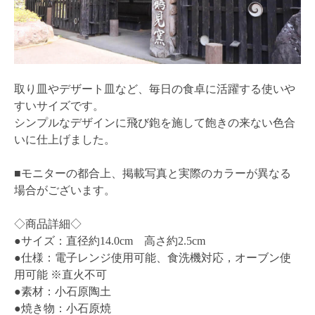
取り皿やデザート皿など、毎日の食卓に活躍する使いや
すいサイズです。
シンプルなデザインに飛び鉋を施して飽きの来ない色合
いに仕上げました。
■モニターの都合上、掲載写真と実際のカラーが異なる
場合がございます。
◇商品詳細◇
●サイズ：直径約14.0cm 高さ約2.5cm
●仕様：電子レンジ使用可能、食洗機対応，オーブン使
用可能 ※直火不可
●素材：小石原陶土
●焼き物：小石原焼