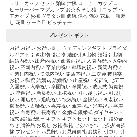
フリーカップ セット 麺鉢 汁椀 コーヒーカップ コー
ヒーサーバー マグカップ お茶碗 そば猪口 コップ ペ
アカップ お椀 グラタン皿 飯碗 湯呑 酒器 花瓶 一輪差
し 花皿 ケーキ皿 ピッチャー
プレゼント ギフト
内祝 内祝い お祝い返し ウェディングギフト ブライダ
ルギフト 引き出物 引出物 結婚引き出物 結婚引出物
結婚内祝い 出産内祝い 命名内祝い 入園内祝い 入学内
祝い 卒園内祝い 卒業内祝い 就職内祝い 新築内祝い
引越し内祝い 快気内祝い 開店内祝い 二次会 披露宴
お祝い 御祝 結婚式 結婚祝い 出産祝い 初節句 七五三
入園祝い 入学祝い 卒園祝い 卒業祝い 成人式 就職祝
い 昇進祝い 新築祝い 上棟祝い 引っ越し祝い 引越し
祝い 開店祝い 退職祝い 快気祝い 全快祝い 初老祝い
還暦祝い 古稀祝い 喜寿祝い 傘寿祝い 米寿祝い 卒寿
祝い 白寿祝い 長寿祝い 金婚式 銀婚式 ダイヤモンド
婚式 結婚記念日 ギフト ギフトセット セット 詰め合
わせ 贈答品 お返し お礼 御礼 ごあいさつ ご挨拶 御挨
拶 プレゼント お見舞い お見舞御礼 お餞別 引越し 引