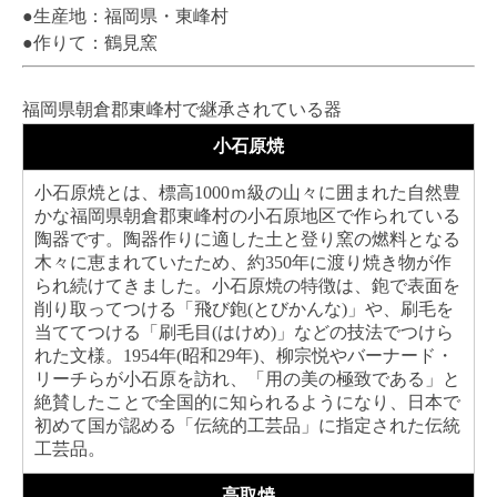
●生産地：福岡県・東峰村
●作りて：鶴見窯
福岡県朝倉郡東峰村で継承されている器
小石原焼
小石原焼とは、標高1000ｍ級の山々に囲まれた自然豊
かな福岡県朝倉郡東峰村の小石原地区で作られている
陶器です。陶器作りに適した土と登り窯の燃料となる
木々に恵まれていたため、約350年に渡り焼き物が作
られ続けてきました。小石原焼の特徴は、鉋で表面を
削り取ってつける「飛び鉋(とびかんな)」や、刷毛を
当ててつける「刷毛目(はけめ)」などの技法でつけら
れた文様。1954年(昭和29年)、柳宗悦やバーナード・
リーチらが小石原を訪れ、「用の美の極致である」と
絶賛したことで全国的に知られるようになり、日本で
初めて国が認める「伝統的工芸品」に指定された伝統
工芸品。
高取焼