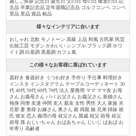
越しご挨拶 記念日 誕生日 父の日 母の日 敬老の日 記
念品 卒業記念品 定年退職記念品 ゴルフコンペ コンペ
景品 景品 賞品 粗品
様々なインテリアに合います
おしゃれ 北欧 モノトーン 高級 上品 和風 古民家 民芸
伝統工芸 モダン かわいい シンプル ブラック調 ホワ
イト調 白基調 黒基調 カフェ風
この様々なお客様に喜ばれています
器好き 食器好き うつわ好き 手作り 手仕事 料理好き
インスタ インスタグラム テーブルコーディネート 30
代 40代 50代 60代 70代 法人 業務用 ママ ママ友 お母
さん お義母さん パパ お父さん お義父さん 新婚さん
独身 同僚 友達 仲間 友人 親友 女性 男性 大人 家族 夫
旦那 妻 奥様 お嫁さん 奥さん 親 両親 娘 兄弟 姉妹 彼
氏 彼女 恋人 義理の母 叔父さん 親戚 祖父 祖母 叔父
叔母 孫 おじいちゃん おばあちゃん じいじ ばあば お
年寄り 高齢者