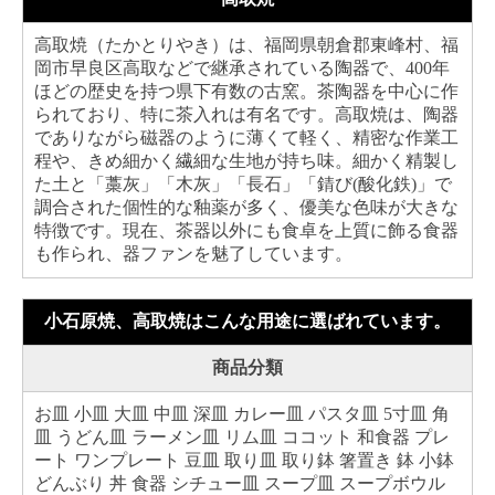
高取焼（たかとりやき）は、福岡県朝倉郡東峰村、福
岡市早良区高取などで継承されている陶器で、400年
ほどの歴史を持つ県下有数の古窯。茶陶器を中心に作
られており、特に茶入れは有名です。高取焼は、陶器
でありながら磁器のように薄くて軽く、精密な作業工
程や、きめ細かく繊細な生地が持ち味。細かく精製し
た土と「藁灰」「木灰」「長石」「錆び(酸化鉄)」で
調合された個性的な釉薬が多く、優美な色味が大きな
特徴です。現在、茶器以外にも食卓を上質に飾る食器
も作られ、器ファンを魅了しています。
小石原焼、高取焼はこんな用途に選ばれています。
商品分類
お皿 小皿 大皿 中皿 深皿 カレー皿 パスタ皿 5寸皿 角
皿 うどん皿 ラーメン皿 リム皿 ココット 和食器 プレ
ート ワンプレート 豆皿 取り皿 取り鉢 箸置き 鉢 小鉢
どんぶり 丼 食器 シチュー皿 スープ皿 スープボウル