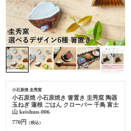
小石原焼 圭秀窯
小石原焼 小石原焼き 箸置き 圭秀窯 陶器
玉ねぎ 蓮根 ごはん クローバー 千鳥 富士
山 keishuu-006
770円
（税込）