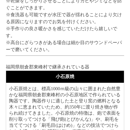
※乾燥をしっかりさせることによりカビやシミなどを防
ぐことができます。
※食洗器も可能ですが水圧で器が揺れることにより欠け
る原因になりますのでお気を付けください。
※手作りの良さ暖かさを感じていただけたら嬉しいで
す。
※高台にざらつきがある場合は細か目のサウンドペーパ
ーで磨いてください。
福岡県朝倉郡東峰村で継承されている器
小石原焼
小石原焼とは、標高1000ｍ級の山々に囲まれた自然豊
かな福岡県朝倉郡東峰村の小石原地区で作られている
陶器です。陶器作りに適した土と登り窯の燃料となる
木々に恵まれていたため、約350年に渡り焼き物が作
られ続けてきました。小石原焼の特徴は、鉋で表面を
削り取ってつける「飛び鉋(とびかんな)」や、刷毛を
当ててつける「刷毛目(はけめ)」などの技法でつけら