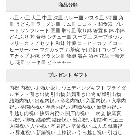
商品分類
お皿 小皿 大皿 中皿 深皿 カレー皿 パスタ皿 5寸皿 角
皿 うどん皿 ラーメン皿 リム皿 ココット 和食器 プレ
ート ワンプレート 豆皿 取り皿 取り鉢 箸置き 鉢 小鉢
どんぶり 丼 食器 シチュー皿 スープ皿 スープボウル
フリーカップ セット 麺鉢 汁椀 コーヒーカップ コー
ヒーサーバー マグカップ お茶碗 そば猪口 コップ ペ
アカップ お椀 グラタン皿 飯碗 湯呑 酒器 花瓶 一輪差
し 花皿 ケーキ皿 ピッチャー
プレゼント ギフト
内祝 内祝い お祝い返し ウェディングギフト ブライダ
ルギフト 引き出物 引出物 結婚引き出物 結婚引出物
結婚内祝い 出産内祝い 命名内祝い 入園内祝い 入学内
祝い 卒園内祝い 卒業内祝い 就職内祝い 新築内祝い
引越し内祝い 快気内祝い 開店内祝い 二次会 披露宴
お祝い 御祝 結婚式 結婚祝い 出産祝い 初節句 七五三
入園祝い 入学祝い 卒園祝い 卒業祝い 成人式 就職祝
い 昇進祝い 新築祝い 上棟祝い 引っ越し祝い 引越し