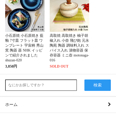
小石原焼 小石原焼き 藍
高取焼 高取焼き 柚子胡
釉 7寸皿 フラット皿 ワ
椒入れ 小壺 飛び鉋 元永
ンプレート 宇宙柄 秀山
陶苑 陶器 調味料入れ ス
窯 陶器 器 NHK イッピ
パイス入れ 漬物容器 保
ンで紹介されました
存容器 ミニ壺 motonaga-
shuzan-020
016
3,850円
SOLD OUT
検索
ホーム