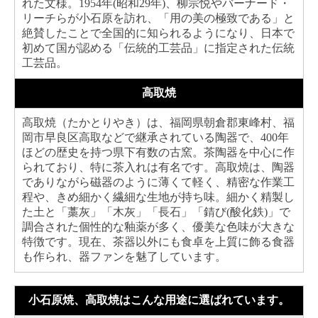
れた文様。1954年(昭和29年)、柳宗悦やバーナード・
リーチらが小石原を訪れ、「用の美の極致である」と
絶賛したことで全国的に知られるようになり、日本で
初めて国が認める「伝統的工芸品」に指定された伝統
工芸品。
高取焼
高取焼（たかとりやき）は、福岡県朝倉郡東峰村、福
岡市早良区高取などで継承されている陶器で、400年
ほどの歴史を持つ県下有数の古窯。茶陶器を中心に作
られており、特に茶入れは有名です。高取焼は、陶器
でありながら磁器のように薄くて軽く、精密な作業工
程や、きめ細かく繊細な生地が持ち味。細かく精製し
た土と「藁灰」「木灰」「長石」「錆び(酸化鉄)」で
調合された個性的な釉薬が多く、優美な色味が大きな
特徴です。現在、茶器以外にも食卓を上質に飾る食器
も作られ、器ファンを魅了しています。
小石原焼、高取焼はこんな用途に選ばれています。