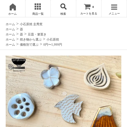
0
カートを見る
メニュー
ホーム
商品一覧
検索
>
ホーム
小石原焼 圭秀窯
>
ホーム
器
>
>
ホーム
器
豆皿・箸置き
>
>
ホーム
焼き物から選ぶ
小石原焼
>
>
ホーム
価格別で選ぶ
0円〜1,999円