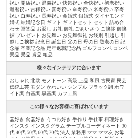
祝い 開店祝い 退職祝い 快気祝い 全快祝い 初老祝い
還暦祝い 古稀祝い 喜寿祝い 傘寿祝い 米寿祝い 卒寿
祝い 白寿祝い 長寿祝い 金婚式 銀婚式 ダイヤモンド
婚式 結婚記念日 ギフト ギフトセット セット 詰め合
わせ 贈答品 お返し お礼 御礼 ごあいさつ ご挨拶 御挨
拶 プレゼント お見舞い お見舞御礼 お餞別 引越し 引
越しご挨拶 記念日 誕生日 父の日 母の日 敬老の日 記
念品 卒業記念品 定年退職記念品 ゴルフコンペ コンペ
景品 景品 賞品 粗品
様々なインテリアに合います
おしゃれ 北欧 モノトーン 高級 上品 和風 古民家 民芸
伝統工芸 モダン かわいい シンプル ブラック調 ホワ
イト調 白基調 黒基調 カフェ風
この様々なお客様に喜ばれています
器好き 食器好き うつわ好き 手作り 手仕事 料理好き
インスタ インスタグラム テーブルコーディネート 30
代 40代 50代 60代 70代 法人 業務用 ママ ママ友 お母