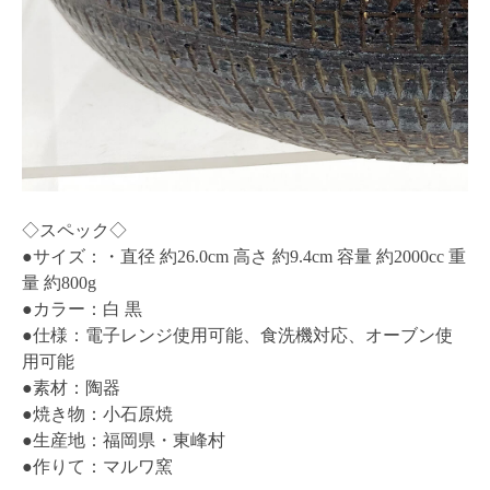
◇スペック◇
●サイズ：・直径 約26.0cm 高さ 約9.4cm 容量 約2000cc 重
量 約800g
●カラー：白 黒
●仕様：電子レンジ使用可能、食洗機対応、オーブン使
用可能
●素材：陶器
●焼き物：小石原焼
●生産地：福岡県・東峰村
●作りて：マルワ窯