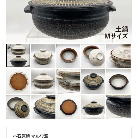
小石原焼 マルワ窯