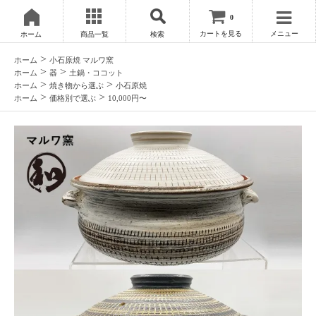
0
カートを見る
メニュー
ホーム
商品一覧
検索
>
ホーム
小石原焼 マルワ窯
>
>
ホーム
器
土鍋・ココット
>
>
ホーム
焼き物から選ぶ
小石原焼
>
>
ホーム
価格別で選ぶ
10,000円〜