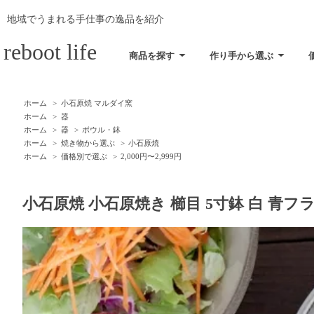
f
地域でうまれる手仕事の逸品を紹介
reboot life
商品を探す
作り手から選ぶ
ホーム
>
小石原焼 マルダイ窯
ホーム
>
器
ホーム
>
器
>
ボウル・鉢
ホーム
>
焼き物から選ぶ
>
小石原焼
ホーム
>
価格別で選ぶ
>
2,000円〜2,999円
小石原焼 小石原焼き 櫛目 5寸鉢 白 青フラシ 1