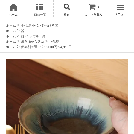
0
カートを見る
メニュー
ホーム
商品一覧
検索
>
ホーム
小代焼 小代本谷ちひろ窯
>
ホーム
器
>
>
ホーム
器
ボウル・鉢
>
>
ホーム
焼き物から選ぶ
小代焼
>
>
ホーム
価格別で選ぶ
3,000円〜4,999円