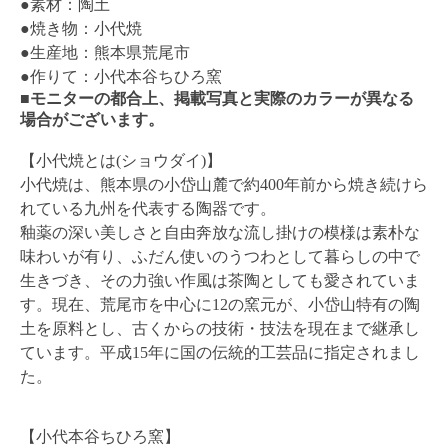
●素材：陶土
●焼き物：小代焼
●生産地：熊本県荒尾市
●作りて：小代本谷ちひろ窯
■モニターの都合上、掲載写真と実際のカラーが異なる
場合がございます。
【小代焼とは(ショウダイ)】
小代焼は、熊本県の小岱山麓で約400年前から焼き続けら
れている九州を代表する陶器です。
釉薬の深い美しさと自由奔放な流し掛けの模様は素朴な
味わいが有り、ふだん使いのうつわとして暮らしの中で
生きづき、その力強い作風は茶陶としても愛されていま
す。現在、荒尾市を中心に12の窯元が、小岱山特有の陶
土を原料とし、古くからの技術・技法を現在まで継承し
ています。平成15年に国の伝統的工芸品に指定されまし
た。
【小代本谷ちひろ窯】