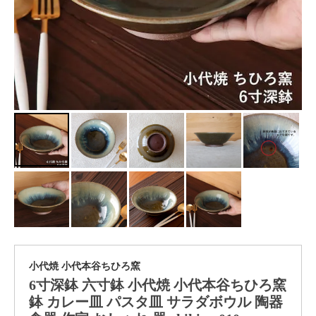
小代焼 小代本谷ちひろ窯
6寸深鉢 六寸鉢 小代焼 小代本谷ちひろ窯
鉢 カレー皿 パスタ皿 サラダボウル 陶器