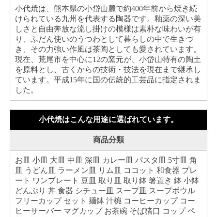
小代焼は、熊本県の小岱山麓で約400年前から焼き続
けられている九州を代表する陶器です。釉薬の深い美
しさと自由奔放な流し掛けの模様は素朴な味わいが有
り、ふだん使いのうつわとして暮らしの中で生きづ
き、その力強い作風は茶陶としても愛されています。
現在、荒尾市を中心に12の窯元が、小岱山特有の陶土
を原料とし、古くからの技術・技法を現在まで継承し
ています。平成15年に国の伝統的工芸品に指定されま
した。
小代焼はこんな用途に選ばれています。
商品分類
お皿 小皿 大皿 中皿 深皿 カレー皿 パスタ皿 5寸皿 角
皿 うどん皿 ラーメン皿 リム皿 ココット 和食器 プレ
ート ワンプレート 豆皿 取り皿 取り鉢 箸置き 鉢 小鉢
どんぶり 丼 食器 シチュー皿 スープ皿 スープボウル
フリーカップ セット 麺鉢 汁椀 コーヒーカップ コー
ヒーサーバー マグカップ お茶碗 そば猪口 コップ ペ