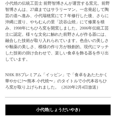
小代焼の伝統工芸士 前野智博さんが運営する窯元。前野
智博さんは、27歳まではサラリーマン。一念発起して陶
芸の道へ進み、小代瑞穂窯にて７年修行した後、さらに
沖縄に渡り、やちむんの里「読谷山焼」にて修業を積
み、1998年にちひろ窯を開窯しました。2006年伝統工芸
士に認定。様々な文化に触れた前野さんが作る器には、
融合した技術が取り入れられています。色合いの美しさ
や釉薬の美しさ、模様の作り方が独創的。現代にマッチ
した技術の掛け合わせで、楽しい食卓を飾る器を作り出
しています。
NHK BSプレミアム「イッピン」で「食卓をあたたかく
華やかに!〜熊本 小代焼〜」のタイトルで小代本谷ちひ
ろ窯が取り上げられました。（2020年2月4日放送）
小代焼(しょうだいやき)