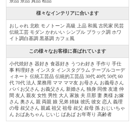
景品 景品 賞品 粗品
様々なインテリアに合います
おしゃれ 北欧 モノトーン 高級 上品 和風 古民家 民芸
伝統工芸 モダン かわいい シンプル ブラック調 ホワ
イト調白基調 黒基調 カフェ風
この様々なお客様に喜ばれています
小代焼好き 器好き 食器好き うつわ好き 手作り 手仕
事 料理好き インスタ インスタグラム テーブルコーデ
ィネート 伝統工芸品 伝統的工芸品 30代 40代 50代 60
代 70代 法人 業務用 ママ ママ友 お母さん お義母さん
パパ お父さん お義父さん 新婚さん 独身 同僚 友達 仲
間 友人 親友 女性 男性 大人 家族 夫 旦那 妻 奥様 お嫁
さん 奥さん 親 両親 娘 兄弟 姉妹 彼氏 彼女 恋人 義理
の母 叔父さん 親戚 祖父 祖母 叔父 叔母 孫 おじいちゃ
ん おばあちゃん じいじ ばあば お年寄り 高齢者