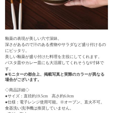
釉薬の表現が美しい六寸深鉢。
深さがあるので汁のある煮物やサラダなど盛り付けるの
にピッタリ。
美しい釉薬が盛り付けた料理を主役にしてくれます。
パスタ皿やカレー皿にも大活躍してくれそうな6寸鉢で
す。
■モニターの都合上、掲載写真と実際のカラーが異なる
場合がございます。
◇商品詳細◇
●サイズ：直径約19.5cm 高さ約6.0cm
●仕様：電子レンジ使用可能。※オーブン、直火不可。
食器洗い洗浄機は推奨していません。