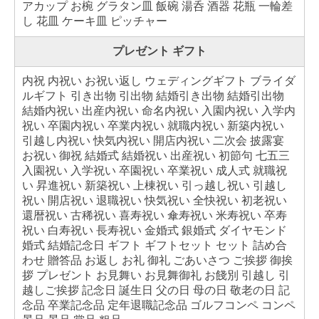
アカップ お椀 グラタン皿 飯碗 湯呑 酒器 花瓶 一輪差
し 花皿 ケーキ皿 ピッチャー
プレゼント ギフト
内祝 内祝い お祝い返し ウェディングギフト ブライダ
ルギフト 引き出物 引出物 結婚引き出物 結婚引出物
結婚内祝い 出産内祝い 命名内祝い 入園内祝い 入学内
祝い 卒園内祝い 卒業内祝い 就職内祝い 新築内祝い
引越し内祝い 快気内祝い 開店内祝い 二次会 披露宴
お祝い 御祝 結婚式 結婚祝い 出産祝い 初節句 七五三
入園祝い 入学祝い 卒園祝い 卒業祝い 成人式 就職祝
い 昇進祝い 新築祝い 上棟祝い 引っ越し祝い 引越し
祝い 開店祝い 退職祝い 快気祝い 全快祝い 初老祝い
還暦祝い 古稀祝い 喜寿祝い 傘寿祝い 米寿祝い 卒寿
祝い 白寿祝い 長寿祝い 金婚式 銀婚式 ダイヤモンド
婚式 結婚記念日 ギフト ギフトセット セット 詰め合
わせ 贈答品 お返し お礼 御礼 ごあいさつ ご挨拶 御挨
拶 プレゼント お見舞い お見舞御礼 お餞別 引越し 引
越しご挨拶 記念日 誕生日 父の日 母の日 敬老の日 記
念品 卒業記念品 定年退職記念品 ゴルフコンペ コンペ