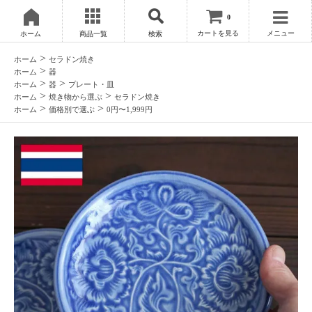
0
カートを見る
メニュー
ホーム
商品一覧
検索
>
ホーム
セラドン焼き
>
ホーム
器
>
>
ホーム
器
プレート・皿
>
>
ホーム
焼き物から選ぶ
セラドン焼き
>
>
ホーム
価格別で選ぶ
0円〜1,999円