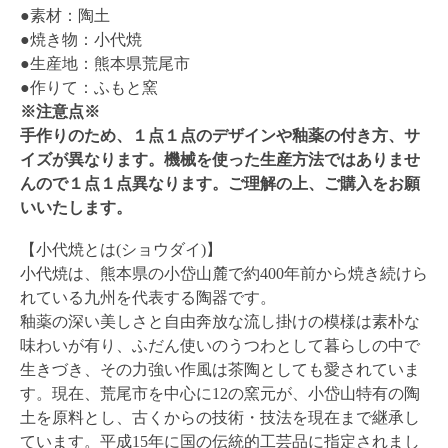
●素材：陶土
●焼き物：小代焼
●生産地：熊本県荒尾市
●作りて：ふもと窯
※注意点※
手作りのため、１点１点のデザインや釉薬の付き方、サ
イズが異なります。機械を使った生産方法ではありませ
んので１点１点異なります。ご理解の上、ご購入をお願
いいたします。
【小代焼とは(ショウダイ)】
小代焼は、熊本県の小岱山麓で約400年前から焼き続けら
れている九州を代表する陶器です。
釉薬の深い美しさと自由奔放な流し掛けの模様は素朴な
味わいが有り、ふだん使いのうつわとして暮らしの中で
生きづき、その力強い作風は茶陶としても愛されていま
す。現在、荒尾市を中心に12の窯元が、小岱山特有の陶
土を原料とし、古くからの技術・技法を現在まで継承し
ています。平成15年に国の伝統的工芸品に指定されまし