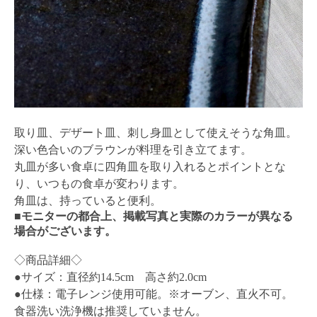
取り皿、デザート皿、刺し身皿として使えそうな角皿。
深い色合いのブラウンが料理を引き立てます。
丸皿が多い食卓に四角皿を取り入れるとポイントとな
り、いつもの食卓が変わります。
角皿は、持っていると便利。
■モニターの都合上、掲載写真と実際のカラーが異なる
場合がございます。
◇商品詳細◇
●サイズ：直径約14.5cm 高さ約2.0cm
●仕様：電子レンジ使用可能。※オーブン、直火不可。
食器洗い洗浄機は推奨していません。