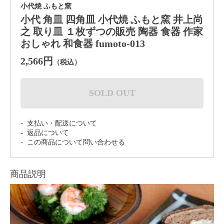
小代焼 ふもと窯
小代 角皿 四角皿 小代焼 ふもと窯 井上尚
之 取り皿 １枚ずつの販売 陶器 食器 作家
おしゃれ 和食器 fumoto-013
2,566円
（税込）
SOLD OUT
支払い・配送について
返品について
この商品について問い合わせる
商品説明