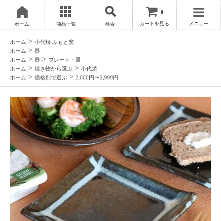
0
カートを見る
メニュー
ホーム
商品一覧
検索
>
ホーム
小代焼 ふもと窯
>
ホーム
器
>
>
ホーム
器
プレート・皿
>
>
ホーム
焼き物から選ぶ
小代焼
>
>
ホーム
価格別で選ぶ
2,000円〜2,999円