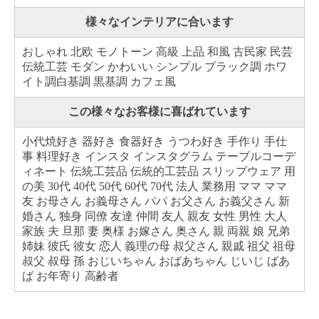
様々なインテリアに合います
おしゃれ 北欧 モノトーン 高級 上品 和風 古民家 民芸
伝統工芸 モダン かわいい シンプル ブラック調 ホワ
イト調白基調 黒基調 カフェ風
この様々なお客様に喜ばれています
小代焼好き 器好き 食器好き うつわ好き 手作り 手仕
事 料理好き インスタ インスタグラム テーブルコーデ
ィネート 伝統工芸品 伝統的工芸品 スリップウェア 用
の美 30代 40代 50代 60代 70代 法人 業務用 ママ ママ
友 お母さん お義母さん パパ お父さん お義父さん 新
婚さん 独身 同僚 友達 仲間 友人 親友 女性 男性 大人
家族 夫 旦那 妻 奥様 お嫁さん 奥さん 親 両親 娘 兄弟
姉妹 彼氏 彼女 恋人 義理の母 叔父さん 親戚 祖父 祖母
叔父 叔母 孫 おじいちゃん おばあちゃん じいじ ばあ
ば お年寄り 高齢者