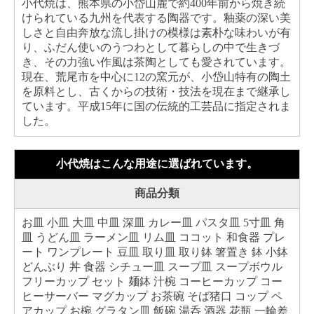
小代焼は、熊本県の小岱山麓で約400年前から焼き続
けられている九州を代表する陶器です。釉薬の深い美
しさと自由奔放な流し掛けの模様は素朴な味わいが有
り、ふだん使いのうつわとして暮らしの中で生きづ
き、その力強い作風は茶陶としても愛されています。
現在、荒尾市を中心に12の窯元が、小岱山特有の陶土
を原料とし、古くからの技術・技法を現在まで継承し
ています。平成15年に国の伝統的工芸品に指定されま
した。
小代焼はこんな用途に選ばれています。
商品分類
お皿 小皿 大皿 中皿 深皿 カレー皿 パスタ皿 5寸皿 角
皿 うどん皿 ラーメン皿 リム皿 ココット 和食器 プレ
ート ワンプレート 豆皿 取り皿 取り鉢 箸置き 鉢 小鉢
どんぶり 丼 食器 シチュー皿 スープ皿 スープボウル
フリーカップ セット 麺鉢 汁椀 コーヒーカップ コー
ヒーサーバー マグカップ お茶碗 そば猪口 コップ ペ
アカップ お椀 グラタン皿 飯碗 湯呑 酒器 花瓶 一輪差