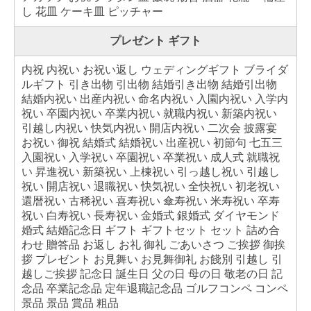
し 花皿 ケーキ皿 ピッチャー
プレゼント ギフト
内祝 内祝い お祝い返し ウェディングギフト ブライダ
ルギフト 引き出物 引出物 結婚引き出物 結婚引出物
結婚内祝い 出産内祝い 命名内祝い 入園内祝い 入学内
祝い 卒園内祝い 卒業内祝い 就職内祝い 新築内祝い
引越し内祝い 快気内祝い 開店内祝い 二次会 披露宴
お祝い 御祝 結婚式 結婚祝い 出産祝い 初節句 七五三
入園祝い 入学祝い 卒園祝い 卒業祝い 成人式 就職祝
い 昇進祝い 新築祝い 上棟祝い 引っ越し祝い 引越し
祝い 開店祝い 退職祝い 快気祝い 全快祝い 初老祝い
還暦祝い 古稀祝い 喜寿祝い 傘寿祝い 米寿祝い 卒寿
祝い 白寿祝い 長寿祝い 金婚式 銀婚式 ダイヤモンド
婚式 結婚記念日 ギフト ギフトセット セット 詰め合
わせ 贈答品 お返し お礼 御礼 ごあいさつ ご挨拶 御挨
拶 プレゼント お見舞い お見舞御礼 お餞別 引越し 引
越しご挨拶 記念日 誕生日 父の日 母の日 敬老の日 記
念品 卒業記念品 定年退職記念品 ゴルフコンペ コンペ
景品 景品 賞品 粗品