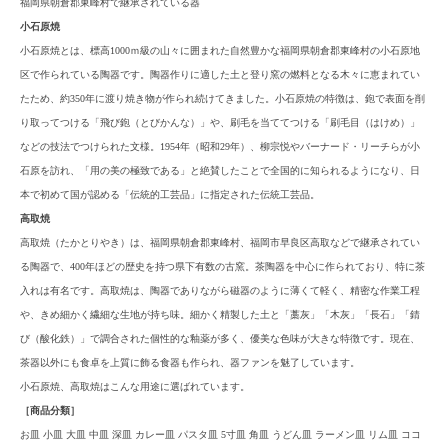
福岡県朝倉郡東峰村で継承されている器
小石原焼
小石原焼とは、標高1000ｍ級の山々に囲まれた自然豊かな福岡県朝倉郡東峰村の小石原地
区で作られている陶器です。陶器作りに適した土と登り窯の燃料となる木々に恵まれてい
たため、約350年に渡り焼き物が作られ続けてきました。小石原焼の特徴は、鉋で表面を削
り取ってつける「飛び鉋（とびかんな）」や、刷毛を当ててつける「刷毛目（はけめ）」
などの技法でつけられた文様。1954年（昭和29年）、柳宗悦やバーナード・リーチらが小
石原を訪れ、「用の美の極致である」と絶賛したことで全国的に知られるようになり、日
本で初めて国が認める「伝統的工芸品」に指定された伝統工芸品。
高取焼
高取焼（たかとりやき）は、福岡県朝倉郡東峰村、福岡市早良区高取などで継承されてい
る陶器で、400年ほどの歴史を持つ県下有数の古窯。茶陶器を中心に作られており、特に茶
入れは有名です。高取焼は、陶器でありながら磁器のように薄くて軽く、精密な作業工程
や、きめ細かく繊細な生地が持ち味。細かく精製した土と「藁灰」「木灰」「長石」「錆
び（酸化鉄）」で調合された個性的な釉薬が多く、優美な色味が大きな特徴です。現在、
茶器以外にも食卓を上質に飾る食器も作られ、器ファンを魅了しています。
小石原焼、高取焼はこんな用途に選ばれています。
［商品分類］
お皿 小皿 大皿 中皿 深皿 カレー皿 パスタ皿 5寸皿 角皿 うどん皿 ラーメン皿 リム皿 ココ