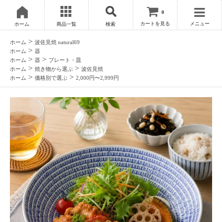
0
カートを見る
メニュー
ホーム
商品一覧
検索
>
ホーム
波佐見焼 natural69
>
ホーム
器
>
>
ホーム
器
プレート・皿
>
>
ホーム
焼き物から選ぶ
波佐見焼
>
>
ホーム
価格別で選ぶ
2,000円〜2,999円