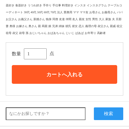
器好き 食器好き うつわ好き 手作り 手仕事 料理好き インスタ インスタグラム テーブルコ
ーディネート 30代 40代 50代 60代 70代 法人 業務用 ママ ママ友 お母さん お義母さん パパ
お父さん お義父さん 新婚さん 独身 同僚 友達 仲間 友人 親友 女性 男性 大人 家族 夫 旦那
妻 奥様 お嫁さん 奥さん 親 両親 娘 兄弟 姉妹 彼氏 彼女 恋人 義理の母 叔父さん 親戚 祖父
祖母 叔父 叔母 孫 おじいちゃん おばあちゃん じいじ ばあば お年寄り 高齢者
点
数量
カートへ入れる
検索