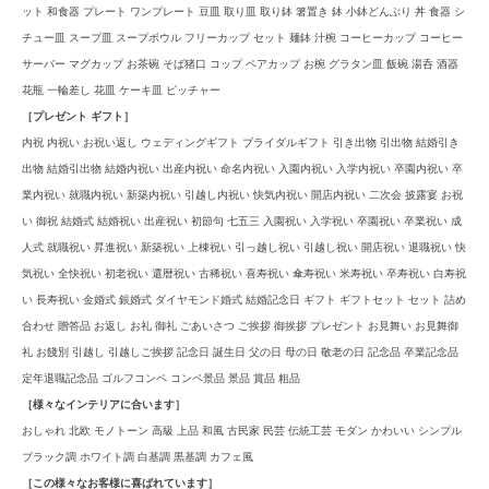
ット 和食器 プレート ワンプレート 豆皿 取り皿 取り鉢 箸置き 鉢 小鉢どんぶり 丼 食器 シ
チュー皿 スープ皿 スープボウル フリーカップ セット 麺鉢 汁椀 コーヒーカップ コーヒー
サーバー マグカップ お茶碗 そば猪口 コップ ペアカップ お椀 グラタン皿 飯碗 湯呑 酒器
花瓶 一輪差し 花皿 ケーキ皿 ピッチャー
［プレゼント ギフト］
内祝 内祝い お祝い返し ウェディングギフト ブライダルギフト 引き出物 引出物 結婚引き
出物 結婚引出物 結婚内祝い 出産内祝い 命名内祝い 入園内祝い 入学内祝い 卒園内祝い 卒
業内祝い 就職内祝い 新築内祝い 引越し内祝い 快気内祝い 開店内祝い 二次会 披露宴 お祝
い 御祝 結婚式 結婚祝い 出産祝い 初節句 七五三 入園祝い 入学祝い 卒園祝い 卒業祝い 成
人式 就職祝い 昇進祝い 新築祝い 上棟祝い 引っ越し祝い 引越し祝い 開店祝い 退職祝い 快
気祝い 全快祝い 初老祝い 還暦祝い 古稀祝い 喜寿祝い 傘寿祝い 米寿祝い 卒寿祝い 白寿祝
い 長寿祝い 金婚式 銀婚式 ダイヤモンド婚式 結婚記念日 ギフト ギフトセット セット 詰め
合わせ 贈答品 お返し お礼 御礼 ごあいさつ ご挨拶 御挨拶 プレゼント お見舞い お見舞御
礼 お餞別 引越し 引越しご挨拶 記念日 誕生日 父の日 母の日 敬老の日 記念品 卒業記念品
定年退職記念品 ゴルフコンペ コンペ景品 景品 賞品 粗品
［様々なインテリアに合います］
おしゃれ 北欧 モノトーン 高級 上品 和風 古民家 民芸 伝統工芸 モダン かわいい シンプル
ブラック調 ホワイト調 白基調 黒基調 カフェ風
［この様々なお客様に喜ばれています］