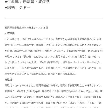
●生産地：長崎県・波佐見
●絵柄：ジギー
福岡県朝倉郡東峰村で継承されている器
小石原焼
小石原焼とは、標高1000ｍ級の山々に囲まれた自然豊かな福岡県朝倉郡東峰村の小石原地
区で作られている陶器です。陶器作りに適した土と登り窯の燃料となる木々に恵まれてい
たため、約350年に渡り焼き物が作られ続けてきました。小石原焼の特徴は、鉋で表面を削
り取ってつける「飛び鉋（とびかんな）」や、刷毛を当ててつける「刷毛目（はけめ）」
などの技法でつけられた文様。1954年（昭和29年）、柳宗悦やバーナード・リーチらが小
石原を訪れ、「用の美の極致である」と絶賛したことで全国的に知られるようになり、日
本で初めて国が認める「伝統的工芸品」に指定された伝統工芸品。
高取焼
高取焼（たかとりやき）は、福岡県朝倉郡東峰村、福岡市早良区高取などで継承されてい
る陶器で、400年ほどの歴史を持つ県下有数の古窯。茶陶器を中心に作られており、特に茶
入れは有名です。高取焼は、陶器でありながら磁器のように薄くて軽く、精密な作業工程
や、きめ細かく繊細な生地が持ち味。細かく精製した土と「藁灰」「木灰」「長石」「錆