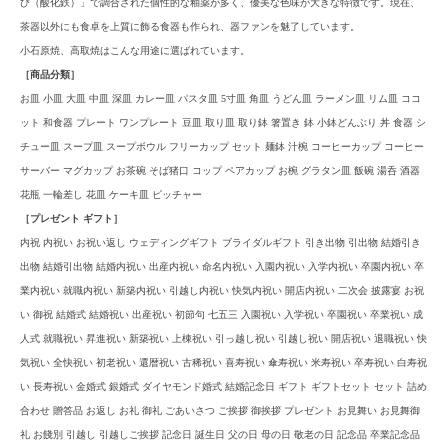
び（酸化鉄）」で調合された個性的な釉薬が多く、優美な色味が大きな特徴です。現在、
茶器以外にも食卓を上質に飾る食器も作られ、器ファンを魅了しています。
小石原焼、高取焼はこんな用途に選ばれています。
［商品分類］
お皿 小皿 大皿 中皿 深皿 カレー皿 パスタ皿 5寸皿 角皿 うどん皿 ラーメン皿 リム皿 ココ
ット 和食器 プレート ワンプレート 豆皿 取り皿 取り鉢 箸置き 鉢 小鉢どんぶり 丼 食器 シ
チュー皿 スープ皿 スープボウル フリーカップ セット 麺鉢 汁椀 コーヒーカップ コーヒー
サーバー マグカップ お茶碗 そば猪口 コップ ペアカップ お椀 グラタン皿 飯碗 湯呑 酒器
花瓶 一輪差し 花皿 ケーキ皿 ピッチャー
［プレゼント ギフト］
内祝 内祝い お祝い返し ウェディングギフト ブライダルギフト 引き出物 引出物 結婚引き
出物 結婚引出物 結婚内祝い 出産内祝い 命名内祝い 入園内祝い 入学内祝い 卒園内祝い 卒
業内祝い 就職内祝い 新築内祝い 引越し内祝い 快気内祝い 開店内祝い 二次会 披露宴 お祝
い 御祝 結婚式 結婚祝い 出産祝い 初節句 七五三 入園祝い 入学祝い 卒園祝い 卒業祝い 成
人式 就職祝い 昇進祝い 新築祝い 上棟祝い 引っ越し祝い 引越し祝い 開店祝い 退職祝い 快
気祝い 全快祝い 初老祝い 還暦祝い 古稀祝い 喜寿祝い 傘寿祝い 米寿祝い 卒寿祝い 白寿祝
い 長寿祝い 金婚式 銀婚式 ダイヤモンド婚式 結婚記念日 ギフト ギフトセット セット 詰め
合わせ 贈答品 お返し お礼 御礼 ごあいさつ ご挨拶 御挨拶 プレゼント お見舞い お見舞御
礼 お餞別 引越し 引越しご挨拶 記念日 誕生日 父の日 母の日 敬老の日 記念品 卒業記念品