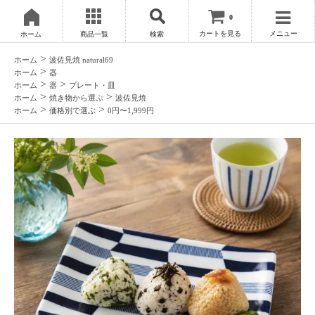
0
カートを見る
メニュー
ホーム
商品一覧
検索
>
ホーム
波佐見焼 natural69
>
ホーム
器
>
>
ホーム
器
プレート・皿
>
>
ホーム
焼き物から選ぶ
波佐見焼
>
>
ホーム
価格別で選ぶ
0円〜1,999円