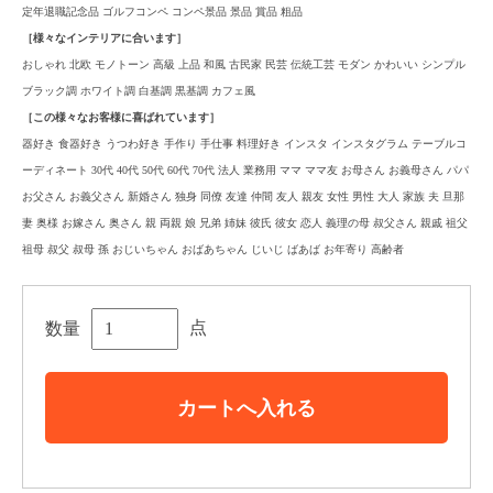
定年退職記念品 ゴルフコンペ コンペ景品 景品 賞品 粗品
［様々なインテリアに合います］
おしゃれ 北欧 モノトーン 高級 上品 和風 古民家 民芸 伝統工芸 モダン かわいい シンプル
ブラック調 ホワイト調 白基調 黒基調 カフェ風
［この様々なお客様に喜ばれています］
器好き 食器好き うつわ好き 手作り 手仕事 料理好き インスタ インスタグラム テーブルコ
ーディネート 30代 40代 50代 60代 70代 法人 業務用 ママ ママ友 お母さん お義母さん パパ
お父さん お義父さん 新婚さん 独身 同僚 友達 仲間 友人 親友 女性 男性 大人 家族 夫 旦那
妻 奥様 お嫁さん 奥さん 親 両親 娘 兄弟 姉妹 彼氏 彼女 恋人 義理の母 叔父さん 親戚 祖父
祖母 叔父 叔母 孫 おじいちゃん おばあちゃん じいじ ばあば お年寄り 高齢者
点
数量
カートへ入れる