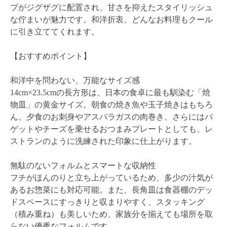
プがジグザグに配置され、甘さを抑えたスタイリッシュ
な佇まいが魅力です。和洋折衷、どんなお料理もクール
に引き立ててくれます。
【おすすめポイント】
和洋中を問わない、万能なサイズ感
14cm×23.5cmの長方形は、日本の食卓に最も馴染む「焼
物皿」の黄金サイズ。朝食の焼き魚や玉子焼きはもちろ
ん、夕食のお刺身やアスパラガスの肉巻き、さらにはバ
ゲットやチーズを乗せるおつまみプレートとしても、レ
ストランのように洗練された印象に仕上がります。
無駄のないフォルムとスマートな収納性
フチがほんのりと立ち上がっているため、多少の汁気が
あるお惣菜にも対応可能。また、長角皿は食器棚のデッ
ドスペースにすっきりと収まりやすく、スタッキング
（積み重ね）も美しいため、家族分を揃えても場所を取
らない優秀なフォルムです。