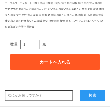
テーブルコーディネート 伝統工芸品 伝統的工芸品 30代 40代 50代 60代 70代 法人 業務用
ママ ママ友 お母さん お義母さん パパ お父さん お義父さん 新婚さん 独身 同僚 友達 仲間
友人 親友 女性 男性 大人 家族 夫 旦那 妻 奥様 お嫁さん 奥さん 親 両親 娘 兄弟 姉妹 彼氏
彼女 恋人 義理の母 叔父さん 親戚 祖父 祖母 叔父 叔母 孫 おじいちゃん おばあちゃん じい
じ ばあば お年寄り 高齢者
点
数量
カートへ入れる
検索