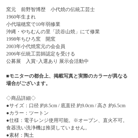
窯元 前野智博歴 小代焼の伝統工芸士
1960年生まれ
小代瑞穂窯で10年弱修業
沖縄・やちむんの里「読谷山焼」にて修業
1998年ちひろ窯 開窯
2003年小代焼窯元の会会員
2006年伝統工芸師認定を受ける
公募展 入賞･入選あり 展示会活動中
■モニターの都合上、掲載写真と実際のカラーが異なる
場合がございます。
◇商品詳細◇
●サイズ：口径 約8.5cm / 底直径 約9.0cm / 高さ 約6.5cm
●カラー：ツートン
●仕様：電子レンジ使用可能。※オーブン、直火不可。
食器洗い洗浄機は推奨していません。
●素材：陶土