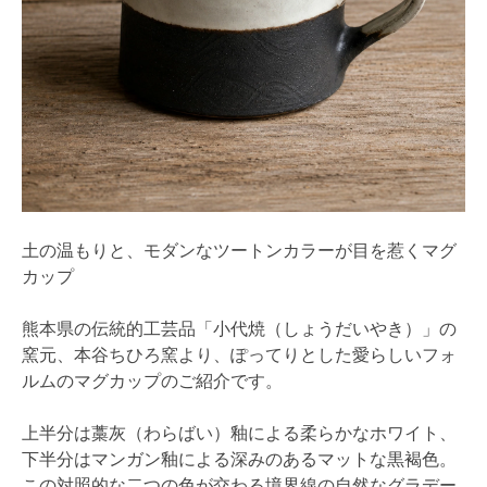
土の温もりと、モダンなツートンカラーが目を惹くマグ
カップ
熊本県の伝統的工芸品「小代焼（しょうだいやき）」の
窯元、本谷ちひろ窯より、ぽってりとした愛らしいフォ
ルムのマグカップのご紹介です。
上半分は藁灰（わらばい）釉による柔らかなホワイト、
下半分はマンガン釉による深みのあるマットな黒褐色。
この対照的な二つの色が交わる境界線の自然なグラデー