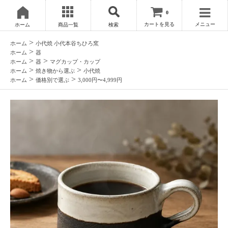
0
カートを見る
メニュー
ホーム
商品一覧
検索
>
ホーム
小代焼 小代本谷ちひろ窯
>
ホーム
器
>
>
ホーム
器
マグカップ・カップ
>
>
ホーム
焼き物から選ぶ
小代焼
>
>
ホーム
価格別で選ぶ
3,000円〜4,999円