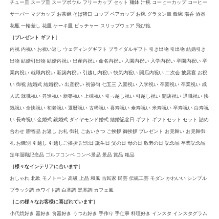
チュー皿 スープ皿 スープボウル フリーカップ セット 麺鉢 汁椀 コーヒーカップ コーヒー
サーバー マグカップ お茶碗 そば猪口 コップ ペアカップ お椀 グラタン皿 飯碗 湯呑 酒器
花瓶 一輪差し 花皿 ケーキ皿 ピッチャー スリップウェア 飛び鉋
［プレゼント ギフト］
内祝 内祝い お祝い返し ウェディングギフト ブライダルギフト 引き出物 引出物 結婚引き
出物 結婚引出物 結婚内祝い 出産内祝い 命名内祝い 入園内祝い 入学内祝い 卒園内祝い 卒
業内祝い 就職内祝い 新築内祝い 引越し内祝い 快気内祝い 開店内祝い 二次会 披露宴 お祝
い 御祝 結婚式 結婚祝い 出産祝い 初節句 七五三 入園祝い 入学祝い 卒園祝い 卒業祝い 成
人式 就職祝い 昇進祝い 新築祝い 上棟祝い 引っ越し祝い 引越し祝い 開店祝い 退職祝い 快
気祝い 全快祝い 初老祝い 還暦祝い 古稀祝い 喜寿祝い 傘寿祝い 米寿祝い 卒寿祝い 白寿祝
い 長寿祝い 金婚式 銀婚式 ダイヤモンド婚式 結婚記念日 ギフト ギフトセット セット 詰め
合わせ 贈答品 お返し お礼 御礼 ごあいさつ ご挨拶 御挨拶 プレゼント お見舞い お見舞御
礼 お餞別 引越し 引越しご挨拶 記念日 誕生日 父の日 母の日 敬老の日 記念品 卒業記念品
定年退職記念品 ゴルフコンペ コンペ景品 景品 賞品 粗品
［様々なインテリアに合います］
おしゃれ 北欧 モノトーン 高級 上品 和風 古民家 民芸 伝統工芸 モダン かわいい シンプル
ブラック調 ホワイト調 白基調 黒基調 カフェ風
［この様々なお客様に喜ばれています］
小代焼好き 器好き 食器好き うつわ好き 手作り 手仕事 料理好き インスタ インスタグラム