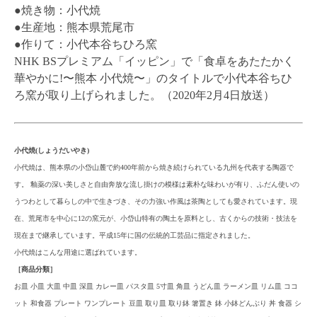
●焼き物：小代焼
●生産地：熊本県荒尾市
●作りて：小代本谷ちひろ窯
NHK BSプレミアム「イッピン」で「食卓をあたたかく
華やかに!〜熊本 小代焼〜」のタイトルで小代本谷ちひ
ろ窯が取り上げられました。（2020年2月4日放送）
小代焼(しょうだいやき)
小代焼は、熊本県の小岱山麓で約400年前から焼き続けられている九州を代表する陶器で
す。 釉薬の深い美しさと自由奔放な流し掛けの模様は素朴な味わいが有り、ふだん使いの
うつわとして暮らしの中で生きづき、その力強い作風は茶陶としても愛されています。現
在、荒尾市を中心に12の窯元が、小岱山特有の陶土を原料とし、古くからの技術・技法を
現在まで継承しています。平成15年に国の伝統的工芸品に指定されました。
小代焼はこんな用途に選ばれています。
［商品分類］
お皿 小皿 大皿 中皿 深皿 カレー皿 パスタ皿 5寸皿 角皿 うどん皿 ラーメン皿 リム皿 ココ
ット 和食器 プレート ワンプレート 豆皿 取り皿 取り鉢 箸置き 鉢 小鉢どんぶり 丼 食器 シ